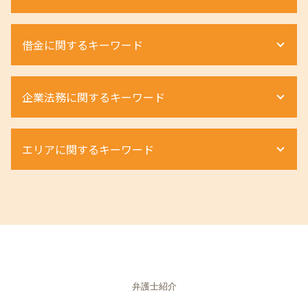
相続放棄 延長
土地境界トラブル 時効
dv 離婚 難しい
遺産分割調停 必要書類
不動産相続 流れ
モラハラ 離婚 証拠
退職勧奨 されたら
遺産分割協議書 作成
借金に関するキーワード
不動産 相続税対策
離婚 慰謝料 弁護士
退職勧奨
相続 割合
不動産相続手続き
離婚 不貞行為 慰謝料 相手
労働災害 流れ
遺産分割 弁護士
不動産相続 費用
離婚 親権 弁護士
ハラスメント 法律違反
自己破産 調査
相続放棄 申述書
借地権 評価
企業法務に関するキーワード
離婚 浮気 慰謝料 相場
労働条件 違う 相談
自己破産手続き 流れ
相続手続き 期限
土地相続 相談
離婚 養育費 弁護士
労働条件 弁護士
個人再生
相続放棄 期間
配偶者居住権 問題点
離婚 浮気 慰謝料 弁護士
不当解雇 慰謝料
自己破産 手続き費用
商取引
相続 財産管理人
土地相続 分割
離婚 親権 養育費
エリアに関するキーワード
労働条件 話と違う
個人再生 デメリット
商事法務 契約法務 違い
相続 手続き 費用
土地 相続 対策
離婚 不貞行為 慰謝料請求
不当解雇 訴える
任意整理 住宅ローン
商取引 弁護士
相続 弁護士
不動産相続手続き 費用
離婚 不貞行為 慰謝料
退職勧奨 パワハラ
個人再生 メリット
m&a 買収
相続 土地
相続 和歌山県 相談
土地 境界確認書
離婚調停 流れ
不当解雇 時効
自己破産
組織再編 スキーム
不動産 奈良県 弁護士
借地権 種類
離婚 親権 母親
労働災害 法律
個人再生とは 弁護士
組織再編 会社法
相続 奈良県 弁護士
土地境界トラブル 相談
離婚 親権
退職勧奨 会社都合
個人再生 奨学金
商取引法
不動産 奈良県 相談
相続 期限
離婚 親権 いらない
退職勧奨 進め方
個人再生とは
契約法務 とは
相続 京都市 相談
離婚調停 期間
ハラスメント 弁護士
車 債務整理
m&a 弁護士
相続 大阪市 弁護士
モラハラ 離婚 慰謝料
不当解雇 相談
自己破産 デメリット
m&a 売却
弁護士紹介
不動産 滋賀県 弁護士
婚 親権 手続き
残業代 未払い 時効
個人再生とは 借金
契約法務 商事法務
不動産 兵庫県 弁護士