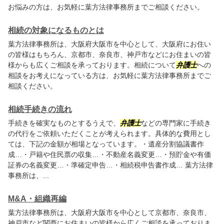
お悩みの方は、お気軽に
葉方法律事務所
までご相談ください。
相続の対象になるものとは
葉方法律事務所
は、大阪府大阪市を中心として、大阪府にお住い
の皆様はもちろん、京都市、奈良市、神戸市などにお住まいの皆
様からも広くご相談を承っております。相続について
弁護士
への
相談をお考えになっている方は、お気軽に
葉方法律事務所
までご
相談ください。
相続手続きの流れ
手続きを確実なものとするうえで、
弁護士
などの専門家に手続き
の代行をご依頼いただくことが考えられます。具体的な費用とし
ては、下記の金額が相場となっています。・遺産分割協議書作
成…・戸籍や住民票の収集…・不動産名義変更…・預貯金や有価
証券の名義変更…・準確定申告…・相続税申告書作成…
葉方法律
事務所
は、...
M&A・組織再編
葉方法律事務所
は、大阪府大阪市を中心として京都市、奈良市、
神戸市など関西にお住まいの皆様から広くご相談を承っておりま