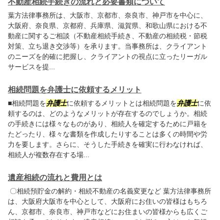
不動産相続手続きの流れと必要書類について
葉方法律事務所
は、大阪市、京都市、奈良市、神戸市を中心に、
大阪府、奈良県、京都府、兵庫県、滋賀県、和歌山県における不
動産に関するご相談（不動産相続手続き、不動産の相続税・節税
対策、立ち退き交渉等）を承ります。当事務所は、クライアント
のニーズを的確に把握し、クライアントの視点に立ったリーガル
サービスを提...
相続問題を弁護士に依頼するメリット
■相続問題を
弁護士
に依頼するメリットとは相続問題を
弁護士
に依
頼するのは、どのようなメリットが存在するのでしょうか。相続
の手続きには様々なものがあり、相続人を確定するために戸籍を
たどったり、様々な書類を作成したりすることは多くの時間や労
力を要します。さらに、そうした手続きを確実に行わなければ、
相続人が複数存在する場...
遺産相続の流れと費用とは
〇相続預貯金の解約・相続不動産の名義変更など
葉方法律事務所
は、大阪府大阪市を中心として、大阪府にお住いの皆様はもちろ
ん、京都市、奈良市、神戸市などにお住まいの皆様からも広くご