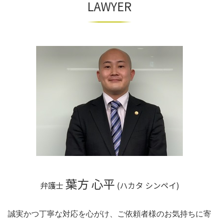
LAWYER
不当解雇 弁護士
自己破産 弁護士
商取引法に基づく表記
不動産 大阪市 弁護士
退職勧奨 弁護士 相談
自己破産とは
商取引 違法
相続 滋賀県 弁護士
ハラスメントとは 職場
個人再生 弁護士
組織再編 m&a
不動産 滋賀県 相談
自己破産 流れ
組織再編成とは
相続 大阪府 相談
個人再生 流れ
組織再編 m&a 違い
相続 京都府 弁護士
不動産 大阪府 弁護士
不動産 奈良市 相談
相続 神戸市 弁護士
相続 和歌山県 弁護士
不動産 神戸市 相談
不動産 京都市 弁護士
不動産 京都府 相談
葉方 心平
弁護士
(ハカタ シンペイ)
誠実かつ丁寧な対応を心がけ、ご依頼者様のお気持ちに寄