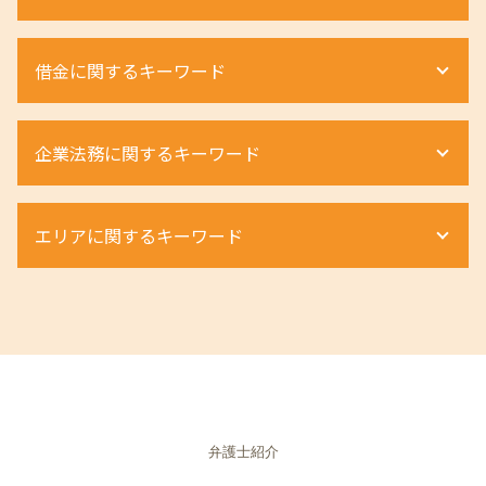
相続 財産管理人
不動産 相続税評価額
離婚 種類 協議
限定承認 わかりやすく
土地相続 分割
離婚調停 不成立
不当解雇 訴える
法定相続人 とは
借金に関するキーワード
借地権 相談
離婚 親権 母親
退職勧奨
不動産 相続
借地権 評価
離婚裁判 期間
労働災害 遺族
相続 土地
相続 不動産 名義変更
離婚 浮気 慰謝料 弁護士
労働災害 うつ病
自己破産 調査
遺産分割 調停
配偶者居住権 デメリット
企業法務に関するキーワード
離婚 不貞行為
退職勧奨 会社都合
個人再生 流れ
遺産相続 順位
立ち退き料 条件
離婚調停 申立て
労働条件 違う 相談
個人再生 デメリット
相続 割合
不動産 相続税 計算
離婚 親権 父親
ハラスメント 訴える
自己破産
m&a 売却
遺産相続 無料 相談
不動産相続 費用
離婚 弁護士 不貞行為
エリアに関するキーワード
残業代 未払い 時効
自己破産 流れ
契約法務 とは
相続 弁護士
配偶者居住権 遺言
離婚 種類 裁判
労働条件 話と違う
個人再生
m&a 弁護士
相続財産 調査
土地 トラブル
親権 決め方
退職勧奨 進め方
任意整理 住宅ローン
商取引
遺産相続 手続き
不動産 京都府 相談
不動産相続 必要書類
財産分与 割合
不当解雇
自己破産手続き 流れ
契約法務 商事法務
相続 京都府 相談
相続 期限
離婚 浮気 慰謝料 相場
労働災害 流れ
個人再生 メリット
商取引 違法
不動産 滋賀県 弁護士
土地相続 手続き
離婚 不貞行為 慰謝料 相手
労働条件 違う 損害賠償
個人再生とは 借金
商取引 弁護士
相続 兵庫県 弁護士
不動産 相続税対策
離婚 親権 養育費
退職勧奨 パワハラ
車 債務整理
組織再編 m&a 違い
不動産 大阪府 弁護士
離婚 養育費 弁護士
ハラスメントとは 職場
自己破産 弁護士
組織再編 スキーム
不動産 大阪市 相談
離婚 親権
労働災害 休業
個人再生とは 弁護士
商事法務 契約法務 違い
弁護士紹介
相続 奈良県 弁護士
離婚 慰謝料 弁護士
労働条件通知書 ない 違法
自己破産 デメリット
商取引法に基づく表記
不動産 和歌山県 弁護士