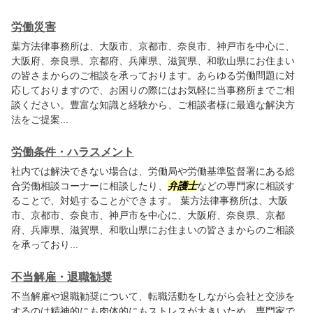
労働災害
葉方法律事務所
は、大阪市、京都市、奈良市、神戸市を中心に、
大阪府、奈良県、京都府、兵庫県、滋賀県、和歌山県にお住まい
の皆さまからのご相談を承っております。あらゆる労働問題に対
応しておりますので、お困りの際にはお気軽に当事務所までご相
談ください。豊富な知識と経験から、ご相談者様に最適な解決方
法をご提案...
労働条件・ハラスメント
社内では解決できない場合は、労働局や労働基準監督署にある総
合労働相談コーナーに相談したり、
弁護士
などの専門家に相談す
ることで、対処することができます。
葉方法律事務所
は、大阪
市、京都市、奈良市、神戸市を中心に、大阪府、奈良県、京都
府、兵庫県、滋賀県、和歌山県にお住まいの皆さまからのご相談
を承っており...
不当解雇・退職勧奨
不当解雇や退職勧奨について、転職活動をしながら会社と交渉を
するのは精神的にも肉体的にもストレスが大きいため、専門家で