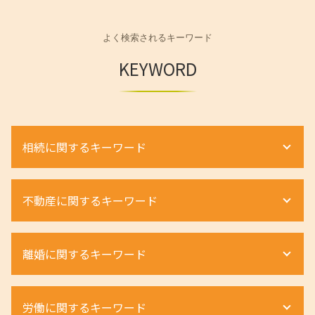
よく検索されるキーワード
KEYWORD
相続に関するキーワード
遺留分 請求
不動産に関するキーワード
遺留分 事項
遺産分割協議書 作成
相続 遺留分
建物明け渡し 強制執行
離婚に関するキーワード
相続手続き 期限
借地権 種類
相続 手続き 流れ
明け渡し 条件
相続放棄 手続き
家賃 毎月 遅れる
離婚 親権 弁護士
労働に関するキーワード
相続財産調査 費用
立ち退き 交渉
離婚 種類