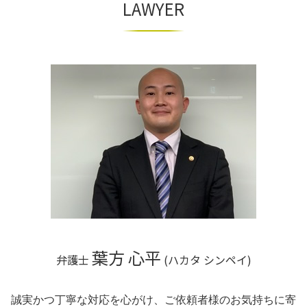
LAWYER
ハラスメント 受けたら
自己破産 手続き費用
m&a 買収
相続 京都市 相談
労働災害 法律
自己破産とは
商取引法
不動産 奈良市 相談
不当解雇 慰謝料
個人再生とは
組織再編成とは
不動産 兵庫県 相談
個人再生 弁護士
組織再編 会社法
相続 和歌山県 相談
個人再生 奨学金
組織再編 m&a
相続 京都府 弁護士
不動産 奈良県 弁護士
相続 大阪府 相談
不動産 奈良市 弁護士
相続 兵庫県 相談
不動産 大阪市 弁護士
相続 大阪市 相談
不動産 京都市 相談
葉方 心平
弁護士
(ハカタ シンペイ)
誠実かつ丁寧な対応を心がけ、ご依頼者様のお気持ちに寄