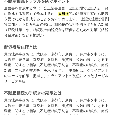
不動産相続トラブルを防ぐポイント
遺言書を作成する際は、公正証書遺言（公証役場で公証人と一緒
に作成する遺言）で作成するか、
弁護士
等の法律専門家から助言
を受けながら作成することをおすすめします。 上記の遺産分割対
策に加え、不動産相続の際は、相続税の負担を減らすための対策
（節税対策）や、相続税の納税資金を確保するための対策（納税
資金対策）なども検討が...
配偶者居住権とは
葉方法律事務所
は、大阪市、京都市、奈良市、神戸市を中心に、
大阪府、奈良県、京都府、兵庫県、滋賀県、和歌山県における不
動産に関するご相談（不動産相続手続き、不動産の相続税・節税
対策、立ち退き交渉等）を承ります。当事務所は、クライアント
のニーズを的確に把握し、クライアントの視点に立ったリーガル
サービスを提...
不動産相続の手続きの期限とは
葉方法律事務所
は、大阪市、京都市、奈良市、神戸市を中心に、
大阪府、奈良県、京都府、兵庫県、滋賀県、和歌山県における不
動産に関するご相談（不動産相続手続き、不動産の相続税・節税