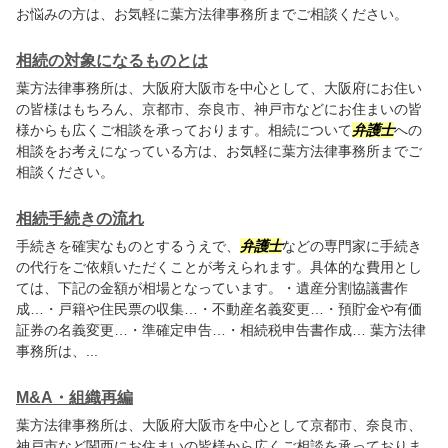
お悩みの方は、お気軽に
葉方法律事務所
までご相談ください。
相続の対象になるものとは
葉方法律事務所
は、大阪府大阪市を中心として、大阪府にお住い
の皆様はもちろん、京都市、奈良市、神戸市などにお住まいの皆
様からも広くご相談を承っております。相続について
弁護士
への
相談をお考えになっている方は、お気軽に
葉方法律事務所
までご
相談ください。
相続手続きの流れ
手続きを確実なものとするうえで、
弁護士
などの専門家に手続き
の代行をご依頼いただくことが考えられます。具体的な費用とし
ては、下記の金額が相場となっています。・遺産分割協議書作
成…・戸籍や住民票の収集…・不動産名義変更…・預貯金や有価
証券の名義変更…・準確定申告…・相続税申告書作成…
葉方法律
事務所
は、...
M&A・組織再編
葉方法律事務所
は、大阪府大阪市を中心として京都市、奈良市、
神戸市など関西にお住まいの皆様から広くご相談を承っておりま