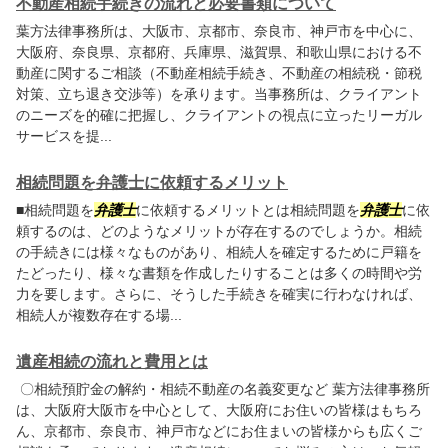
不動産相続手続きの流れと必要書類について
葉方法律事務所
は、大阪市、京都市、奈良市、神戸市を中心に、
大阪府、奈良県、京都府、兵庫県、滋賀県、和歌山県における不
動産に関するご相談（不動産相続手続き、不動産の相続税・節税
対策、立ち退き交渉等）を承ります。当事務所は、クライアント
のニーズを的確に把握し、クライアントの視点に立ったリーガル
サービスを提...
相続問題を弁護士に依頼するメリット
■相続問題を
弁護士
に依頼するメリットとは相続問題を
弁護士
に依
頼するのは、どのようなメリットが存在するのでしょうか。相続
の手続きには様々なものがあり、相続人を確定するために戸籍を
たどったり、様々な書類を作成したりすることは多くの時間や労
力を要します。さらに、そうした手続きを確実に行わなければ、
相続人が複数存在する場...
遺産相続の流れと費用とは
〇相続預貯金の解約・相続不動産の名義変更など
葉方法律事務所
は、大阪府大阪市を中心として、大阪府にお住いの皆様はもちろ
ん、京都市、奈良市、神戸市などにお住まいの皆様からも広くご