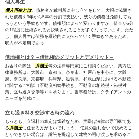
個人再生
個人再生とは
、債務者が裁判所に申し立てをして、大幅に減額さ
れた債務を3年から5年の分割で支払い、残りの債務は免除しても
らうという手続きです。債権額によって変わりますが、借金が5分
の1程度に圧縮されると説明されることが多くなっています。ただ
し、個人再生は債務を継続的に支払っていく手続きであるため、
収入が不定期であっ...
借地権とは？～借地権のメリットとデメリット～
お困りの際は、
弁護士
等の法律専門家にご相談ください。
葉方法
律事務所
は、大阪市、京都市、奈良市、神戸市を中心に、大阪
府、奈良県、京都府、兵庫県、滋賀県、和歌山県における不動産
に関するご相談（不動産相続手続き、不動産の相続税・節税対
策、立ち退き交渉等）を承ります。当事務所は、クライアントの
ニーズを的確に...
立ち退き料を交渉する時の流れ
もっとも、立退料の算定は煩雑なため、実際は法律の専門家であ
る
弁護士
に任せる方がよいでしょう。 任意の話し合いで決めるこ
とができない場合は、訴訟を提起して建物の明け渡しを求めるこ