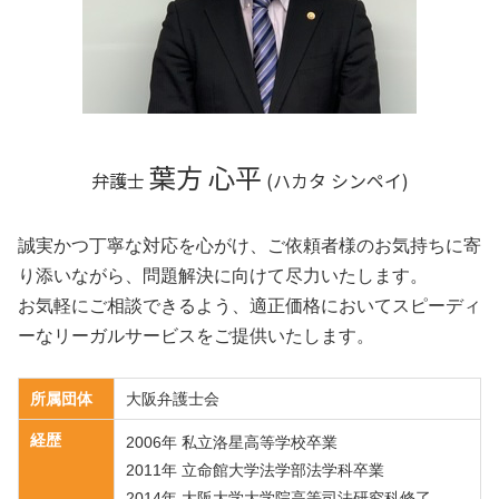
相続 京都府 弁護士
相続 京都府 相談
相続 奈良県 相談
葉方 心平
弁護士
(ハカタ シンペイ)
誠実かつ丁寧な対応を心がけ、ご依頼者様のお気持ちに寄
り添いながら、問題解決に向けて尽力いたします。
お気軽にご相談できるよう、適正価格においてスピーディ
ーなリーガルサービスをご提供いたします。
所属団体
大阪弁護士会
経歴
2006年 私立洛星高等学校卒業
2011年 立命館大学法学部法学科卒業
2014年 大阪大学大学院高等司法研究科修了