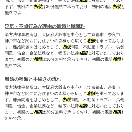
問題、借金、企業法務など、幅広い法律
相談
に対応いたしており
ます。初回のご
相談
は30分無料で承っており、初回の電話
相談
も
無料で承...
浮気・不貞行為が理由の離婚と慰謝料
葉方法律事務所は、大阪府大阪市を中心として京都市、奈良市、
神戸市など関西にお住まいの皆様から広くご
相談
を承っておりま
す。離婚問題をはじめとして、
相続
問題、不動産トラブル、労働
問題、借金、企業法務など、幅広い法律
相談
に対応いたしており
ます。初回のご
相談
は30分無料で承っており、初回の電話
相談
も
無料で承...
離婚の種類と手続きの流れ
葉方法律事務所は、大阪府大阪市を中心として京都市、奈良市、
神戸市など関西にお住まいの皆様から広くご
相談
を承っておりま
す。離婚問題をはじめとして、
相続
問題、不動産トラブル、労働
問題、借金、企業法務など、幅広い法律
相談
に対応いたしており
ます。初回のご
相談
は30分無料で承っており、初回の電話
相談
も
無料で承...