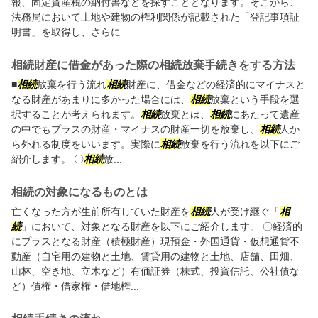
報、固定資産税の納付書などを探すこととなります。そこから、
法務局において土地や建物の権利関係が記載された「登記事項証
明書」を取得し、さらに...
相続財産に借金があった際の相続放棄手続きをする方法
■
相続
放棄を行う流れ
相続
財産に、借金などの経済的にマイナスと
なる財産があまりに多かった場合には、
相続
放棄という手段を選
択することが考えられます。
相続
放棄とは、
相続
にあたって遺産
の中でもプラスの財産・マイナスの財産一切を放棄し、
相続
人か
ら外れる制度をいいます。実際に
相続
放棄を行う流れを以下にご
紹介します。 〇
相続
放...
相続の対象になるものとは
亡くなった方が生前所有していた財産を
相続
人が受け継ぐ「
相
続
」において、対象となる財産を以下にご紹介します。 〇経済的
にプラスとなる財産（積極財産）現預金・外国通貨・仮想通貨不
動産（自宅用の建物と土地、賃貸用の建物と土地、店舗、田畑、
山林、空き地、立木など）有価証券（株式、投資信託、公社債な
ど）債権・借家権・借地権...