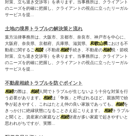
対策、立ち退き交渉等）を承ります。当事務所は、クライアント
のニーズを的確に把握し、クライアントの視点に立ったリーガル
サービスを提...
土地の境界トラブルの解決策と流れ
葉方法律事務所は、大阪市、京都市、奈良市、神戸市を中心に、
大阪府、奈良県、京都府、兵庫県、滋賀県、
和歌山県
における不
動産に関するご
相談
（不動産
相続
手続き、不動産の
相続
税・節税
対策、立ち退き交渉等）を承ります。当事務所は、クライアント
のニーズを的確に把握し、クライアントの視点に立ったリーガル
サービスを提...
不動産相続トラブルを防ぐポイント
相続
の際は、
相続
人間でトラブルが生じないよう十分な対策を行
う必要があります。
相続
は「争族」と呼ばれるほど、親族間で紛
争が起きやすく、これはたとえ仲の良い家族であっても、
相続
を
きっかけに絶縁状態になることさえ起こりえます。
相続
トラブル
と聞くと、資産家の家庭など
相続
財産が多い家庭で起きやすいと
思われがちですが、実際...