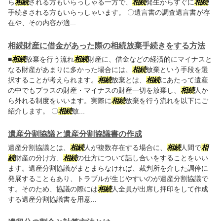
ら
相続
される方もいらっしゃる一方で、
相続
発生からすぐに
相続
手続きされる方もいらっしゃいます。 〇遺言書の調査遺言書が存
在や、その内容が適...
相続財産に借金があった際の相続放棄手続きをする方法
■
相続
放棄を行う流れ
相続
財産に、借金などの経済的にマイナスと
なる財産があまりに多かった場合には、
相続
放棄という手段を選
択することが考えられます。
相続
放棄とは、
相続
にあたって遺産
の中でもプラスの財産・マイナスの財産一切を放棄し、
相続
人か
ら外れる制度をいいます。実際に
相続
放棄を行う流れを以下にご
紹介します。 〇
相続
放...
遺産分割協議と遺産分割協議書の作成
遺産分割協議とは、
相続
人が複数存在する場合に、
相続
人間で
相
続
財産の分け方、
相続
の仕方について話し合いをすることをいい
ます。遺産分割協議がまとまらなければ、裁判所を介した調停に
発展することもあり、トラブルが生じやすいのが遺産分割協議で
す。そのため、協議の際には
相続
人全員が出席し押印をして作成
する遺産分割協議書を用意...