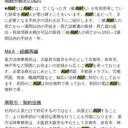
相続手続きの流れ
■
相続
とは
相続
とは、亡くなった方（被
相続
人）が生前所有してい
た財産を
相続
人が受け継ぐことをいいます。
相続
にあたって、主
に必要となる手続きの流れを以下にご紹介します。 〇被
相続
人の
死亡から一週間以内の手続き・死亡診断書の取得・死亡届の提
出・死体埋葬火葬許可証の取得 〇被
相続
人の死亡から10日～2週
間以内の手続き・年...
M&A・組織再編
葉方法律事務所は、大阪府大阪市を中心として京都市、奈良市、
神戸市など関西にお住まいの皆様から広くご
相談
を承っておりま
す。企業法務をはじめとして、
相続
問題、不動産トラブル、労働
問題、借金、離婚問題など、幅広い法律
相談
に対応いたしており
ます。初回のご
相談
は30分無料で承っており、初回の電話
相談
も
無料で承...
商取引・契約法務
社内の人員だけで対応するのではなく、弁護士に
相談
すること
で、より効率的かつ適切な業務を行うことも可能になります。 葉
方法律事務所は、大阪府大阪市を中心として京都市、奈良市、神