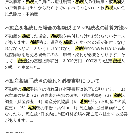
戸籍謄本・
相続
人全員の印鑑証明書・
相続
人の住民票・被
相続
人
の戸籍謄本（出生から死亡までのすべてのもの）・被
相続
人の住
民票除票・不動産...
不動産を相続した場合の相続税は？～相続税の計算方法～
不動産を
相続
した場合、
相続
税を納付しなければならないケース
があります。
相続
税は、遺産を
相続
したすべての者が納付しなけ
ればならない、というわけではなく、
相続
税で定められている基
礎控除額を超える場合にのみ、申告・納付が必要となります。そ
して、
相続
税の基礎控除額は「3,000万円＋600万円×法定
相続
人
の数」と定められ...
不動産相続手続きの流れと必要書類について
不動産の
相続
手続きの流れ及び必要書類は以下の通りです。（1）
死亡届の提出（2）遺言書の有無の確認・検認手続き（3）
相続
人
調査・財産調査（4）遺産分割協議（5）
相続
登記（不動産の名義
変更）（6）
相続
税の申告・納付 ●（1）死亡届の提出家族が亡く
なったら、死亡後7日以内に市区町村役場へ死亡届を提出する必要
があります。...