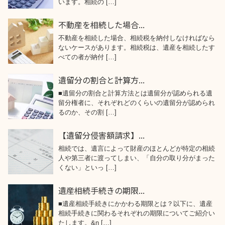
います。相続の […]
不動産を相続した場合...
不動産を相続した場合、相続税を納付しなければなら
ないケースがあります。相続税は、遺産を相続したす
べての者が納付 […]
遺留分の割合と計算方...
■遺留分の割合と計算方法とは遺留分が認められる遺
留分権者に、それぞれどのくらいの遺留分が認められ
るのか、その割 […]
【遺留分侵害額請求】...
相続では、遺言によって財産のほとんどが特定の相続
人や第三者に渡ってしまい、「自分の取り分がまった
くない」といっ […]
遺産相続手続きの期限...
■遺産相続手続きにかかわる期限とは？以下に、遺産
相続手続きに関わるそれぞれの期限についてご紹介い
たします。&n […]