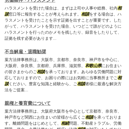
労働条件・ハラスメント
ハラスメントを受けた場合は、まずは上司や人事や総務、社内
相
談
窓口等に報告することが考えられます。
相談
をする場合は、ハ
ラスメントを受けたことを示す証拠を出すことが重要です。した
がって、ハラスメントを受けた場合、いつどこで誰がどのように
ハラスメントを行ったのかメモを残したり、録音をしたりして、
証拠を残す必要があります...
不当解雇・退職勧奨
葉方法律事務所は、大阪市、京都市、奈良市、神戸市を中心に、
大阪府、奈良県、京都府、兵庫県、滋賀県、
和歌山県
にお住まい
の皆さまからのご
相談
を承っております。あらゆる労働問題に対
応しておりますので、お困りの際にはお気軽に当事務所までご
相
談
ください。豊富な知識と経験から、ご
相談
者様に最適な解決方
法をご提案...
親権と養育費について
葉方法律事務所は、大阪府大阪市を中心として京都市、奈良市、
神戸市など関西にお住まいの皆様から広くご
相談
を承っておりま
す。離婚問題をはじめとして、
相続
問題、不動産トラブル、労働