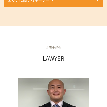
個人再生とは 弁護士
契約法務 とは
遺産相続 期限
不動産相続 手続き
離婚調停 申立て
不当解雇 弁護士
自己破産手続き 流れ
組織再編 m&a
遺留分 計算
不動産相続 流れ
離婚調停 不成立
不当解雇 訴える
自己破産 調査
組織再編 m&a 違い
相続 遺留分
不動産 和歌山県 弁護士
不動産相続手続き
離婚調停 流れ
労働災害 流れ
車 債務整理
m&a 売却
相続 大阪府 相談
土地 境界確認書
離婚 不貞行為 慰謝料請求
労働条件 話と違う
任意整理 住宅ローン
商取引 違法
相続 京都市 弁護士
家賃 毎月 遅れる
dv 離婚 難しい
労働災害 慰謝料
個人再生 弁護士
m&a 弁護士
不動産 奈良県 相談
相続 不動産 名義変更
モラハラ 離婚 証拠
労働条件通知書 ない 違法
個人再生とは
組織再編 会社法
不動産 大阪府 相談
離婚 親権 母親
不当解雇 相談
自己破産 デメリット
組織再編成とは
不動産 滋賀県 弁護士
離婚 種類 和解
不当解雇 慰謝料
自己破産
商取引 弁護士
弁護士紹介
不動産 京都府 相談
離婚 親権 いらない
退職勧奨 弁護士 相談
個人再生 メリット
商取引法
相続 神戸市 相談
LAWYER
労働災害 遺族
個人再生 流れ
商事法務 契約法務 違い
相続 大阪府 弁護士
労働条件 違う 損害賠償
自己破産とは
商取引法に基づく表記
不動産 神戸市 相談
不当解雇
個人再生 奨学金
組織再編 スキーム
不動産 奈良市 相談
自己破産 弁護士
m&a 買収
相続 滋賀県 相談
個人再生
商取引
不動産 大阪府 弁護士
相続 兵庫県 弁護士
相続 奈良市 相談
不動産 滋賀県 相談
相続 京都市 相談