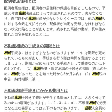
配偶者居住権とは
配偶者居住権は、配偶者の居住権の保護を目的としたもので、平
成30年度
相続
法改正によって新設されたものです。夫が亡くな
り、自宅以外の
相続
財産が少ないというケースでは、他の
相続
人
に対する金銭を支払うため、配偶者が自宅を売却しなければなら
ない状況に陥ることがあります。残された高齢の妻が、長年住み
慣れた自宅を離れることは...
不動産相続の手続きの期限とは
相続
手続きにはさまざまなものがありますが、中には期限が定め
られているものがあり、手続きを行う際は時間を意識するように
しましょう。期限が定められている手続きとして重要なのが以下
の2つです。 （1）
相続
放棄・限定承認の手続きの期限（自己のた
めに
相続
があったことを知った時から3か月以内）（2）
相続
税の
申告・納付期限（被...
不動産相続手続きにかかる費用とは
不動産
相続
手続きで費用が発生する場面としては、大きく分けて
次の4つの場面があります。1．2．3．4． ●1．不動産
相続
で必要
となる主な書類としては以下のものがあります。・
相続
人全員の