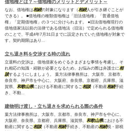
借地権とは？～借地権のメリットとデメリット～
なお、借地権は
相続
の対象になります（
相続
人が引き継ぐことが
できる）。 ■借地権の種類借地権は「旧法借地権」「普通借地
権」「定期借地権」の３つに分けられます。 ●旧法借地権現行の
借地借家法以前の法律である借地法（旧法）で定められる借地権
のことで、平成4年7月31日までに設定されていた借地権が対象で
す。契約期限はあり...
立ち退き料を交渉する時の流れ
立退料の交渉は、借地借家をめぐるさまざまな事情を考慮し、そ
れ相応の知識・経験が必要となるため、お悩みの際は弁護士に
相
談
するようにしましょう。 葉方法律事務所は、大阪市、京都市、
奈良市、神戸市を中心に、大阪府、奈良県、京都府、兵庫県、滋
賀県、
和歌山県
における不動産に関するご
相談
（不動産
相続
手続
き、不動...
建物明け渡し・立ち退きを求められる際の条件
葉方法律事務所は、大阪市、京都市、奈良市、神戸市を中心に、
大阪府、奈良県、京都府、兵庫県、滋賀県、
和歌山県
における不
動産に関するご
相談
（不動産
相続
手続き、不動産の
相続
税・節税