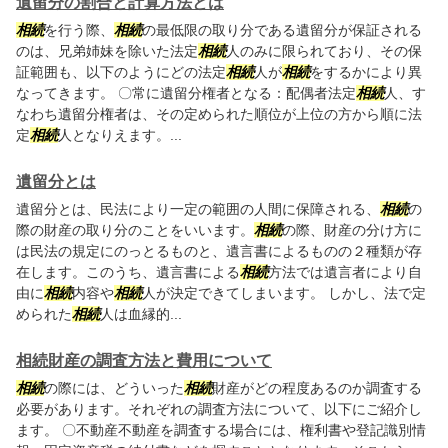
遺留分の割合と計算方法とは
相続
を行う際、
相続
の最低限の取り分である遺留分が保証される
のは、兄弟姉妹を除いた法定
相続
人のみに限られており、その保
証範囲も、以下のようにどの法定
相続
人が
相続
をするかにより異
なってきます。 〇常に遺留分権者となる：配偶者法定
相続
人、す
なわち遺留分権者は、その定められた順位が上位の方から順に法
定
相続
人となりえます。...
遺留分とは
遺留分とは、民法により一定の範囲の人間に保障される、
相続
の
際の財産の取り分のことをいいます。
相続
の際、財産の分け方に
は民法の規定にのっとるものと、遺言書によるものの２種類が存
在します。このうち、遺言書による
相続
方法では遺言者により自
由に
相続
内容や
相続
人が決定できてしまいます。 しかし、法で定
められた
相続
人は血縁的...
相続財産の調査方法と費用について
相続
の際には、どういった
相続
財産がどの程度あるのか調査する
必要があります。それぞれの調査方法について、以下にご紹介し
ます。 〇不動産不動産を調査する場合には、権利書や登記識別情