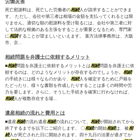
労働災害
死亡慰謝料は、死亡した労働者の
相続
人が請求することができま
す。 ただし、会社や第三者は相場の金額を支払ってくれるとは限
りません。適切な額の慰謝料を受け取るには、会社や第三者に対
して法的な根拠のある主張をすることが重要となるため、専門家
に
相談
することが望ましいといえます。 葉方法律事務所は、大阪
市、京...
相続問題を弁護士に依頼するメリット
■
相続
問題を弁護士に依頼するメリットとは
相続
問題を弁護士に依
頼するのは、どのようなメリットが存在するのでしょうか。
相続
の手続きには様々なものがあり、
相続
人を確定するために戸籍を
たどったり、様々な書類を作成したりすることは多くの時間や労
力を要します。さらに、そうした手続きを確実に行わなければ、
相続
人が複数存在する場...
遺産相続の流れと費用とは
■遺産
相続
の流れ遺産
相続
の流れについて、
相続
が開始されてから
終了するまでを以下にご紹介します。 〇
相続
の開始
相続
は、被
相
続
人が死亡された日に開始されます。四十九日の法要が過ぎてか