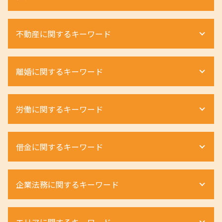
遺産分割 弁護士
不動産に関するキーワード
遺産分割 調停
相続 財産管理人
相続 手続き 費用
不動産 相続税評価額
離婚に関するキーワード
遺産相続 手続き
相続 期限
遺産相続 無料 相談
土地相続 相談
遺産相続 順位
借地権 相続
離婚 種類 手続き
労働に関するキーワード
相続人 連絡が取れない
相続税 計算 方法
財産分与 対象にならないもの
遺産相続 弁護士 費用相場
土地境界トラブル 相談
モラハラ 離婚 慰謝料
相続放棄 申述書
不動産 相続 期限
婚 親権 手続き
不当解雇 時効
相続放棄 手続き
借金に関するキーワード
立ち退き料 交渉
離婚 親権 父親
退職勧奨 パワハラ
法定相続人 とは
土地境界トラブル 越境
財産分与 割合
労働条件 違う 相談
遺産分割調停 必要書類
借地権 種類
離婚 慰謝料 弁護士
ハラスメント 受けたら
自己破産 手続き費用
遺留分侵害額請求 時効
不動産相続 費用
企業法務に関するキーワード
離婚 種類 協議
労働条件 弁護士
自己破産 流れ
相続人 順位
明け渡し 条件
離婚 流れ 手続き
ハラスメント 訴える
個人再生とは 借金
相続 弁護士
立ち退き 交渉
離婚 親権
ハラスメント 弁護士
個人再生 デメリット
契約法務 商事法務
遺産分割協議書 自分で
土地 相続 対策
離婚 親権 養育費
エリアに関するキーワード
退職勧奨 進め方