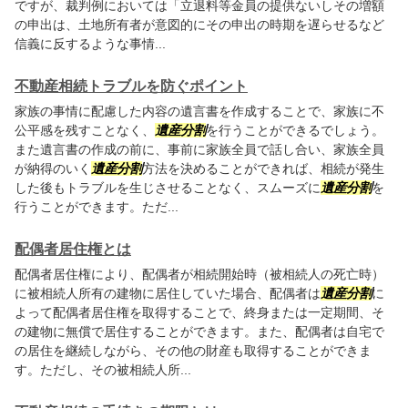
ですが、裁判例においては「立退料等金員の提供ないしその増額
の申出は、土地所有者が意図的にその申出の時期を遅らせるなど
信義に反するような事情...
不動産相続トラブルを防ぐポイント
家族の事情に配慮した内容の遺言書を作成することで、家族に不
公平感を残すことなく、
遺産分割
を行うことができるでしょう。
また遺言書の作成の前に、事前に家族全員で話し合い、家族全員
が納得のいく
遺産分割
方法を決めることができれば、相続が発生
した後もトラブルを生じさせることなく、スムーズに
遺産分割
を
行うことができます。ただ...
配偶者居住権とは
配偶者居住権により、配偶者が相続開始時（被相続人の死亡時）
に被相続人所有の建物に居住していた場合、配偶者は
遺産分割
に
よって配偶者居住権を取得することで、終身または一定期間、そ
の建物に無償で居住することができます。また、配偶者は自宅で
の居住を継続しながら、その他の財産も取得することができま
す。ただし、その被相続人所...