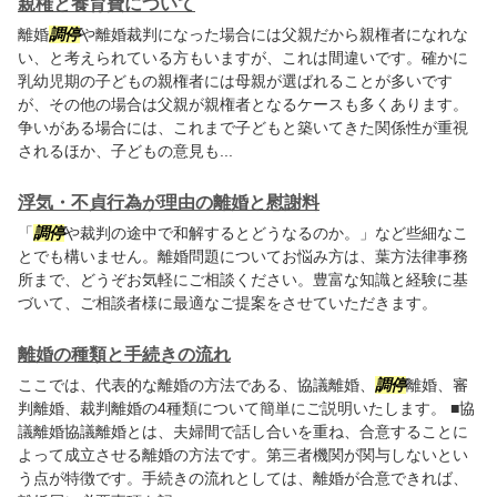
親権と養育費について
離婚
調停
や離婚裁判になった場合には父親だから親権者になれな
い、と考えられている方もいますが、これは間違いです。確かに
乳幼児期の子どもの親権者には母親が選ばれることが多いです
が、その他の場合は父親が親権者となるケースも多くあります。
争いがある場合には、これまで子どもと築いてきた関係性が重視
されるほか、子どもの意見も...
浮気・不貞行為が理由の離婚と慰謝料
「
調停
や裁判の途中で和解するとどうなるのか。」など些細なこ
とでも構いません。離婚問題についてお悩み方は、葉方法律事務
所まで、どうぞお気軽にご相談ください。豊富な知識と経験に基
づいて、ご相談者様に最適なご提案をさせていただきます。
離婚の種類と手続きの流れ
ここでは、代表的な離婚の方法である、協議離婚、
調停
離婚、審
判離婚、裁判離婚の4種類について簡単にご説明いたします。 ■協
議離婚協議離婚とは、夫婦間で話し合いを重ね、合意することに
よって成立させる離婚の方法です。第三者機関が関与しないとい
う点が特徴です。手続きの流れとしては、離婚が合意できれば、