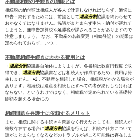
不動産相続の手続きの期限とは
相続税の納付額は相続人が各人で計算しなければならず、適切に
申告・納付するためには、前提として
遺産分割
協議を終わらせて
おかなくてはなりません。協議がまとまらず申告・納付が遅れて
しまうと、無申告加算税や延滞税が課されることがありますので
注意しましょう。 なお、不動産の名義変更（相続登記）の期限は
定められておらず、いつ...
不動産相続手続きにかかる費用とは
・
遺産分割
協議書自治体によりますが、各書類は数百円程度で取
得でき、
遺産分割
協議書などは相続人が作成するため、費用は発
生しません。 ●2．不動産を相続した場合、相続税がかかる場合が
あります。相続税は遺産を相続したすべての者が納付しなければ
ならない、というわけではなく、相続税で定められている基礎控
除額を超える場合にの...
相続問題を弁護士に依頼するメリット
また、相続に関する手続きを問題なく行えたとしても、相続人が
複数存在する場合に
遺産分割
協議を行えば、相続の仕方について
話がまとまらなくなるなどのトラブルが起こる可能性は存在しま