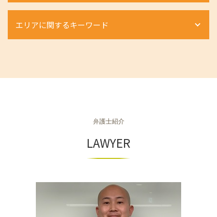
不当解雇 慰謝料
自己破産 デメリット
法定相続人 とは
配偶者居住権 問題点
離婚 不貞行為 慰謝料
労働災害 法律
自己破産 調査
m&a 売却
相続財産調査 費用
借地権 相談
離婚 浮気 慰謝料 弁護士
エリアに関するキーワード
退職勧奨
自己破産
商取引 弁護士
相続放棄 期限
相続税 計算 方法
親権 決め方
退職勧奨 進め方
自己破産 弁護士
組織再編 m&a
相続手続き 期限
立ち退き料 交渉
離婚 流れ 手続き
労働条件通知書 ない 違法
自己破産 流れ
組織再編成とは
遺産分割 調停
相続 京都府 相談
借地権 相続
離婚調停 不成立
労働災害 休業
個人再生とは
組織再編 スキーム
不動産 神戸市 弁護士
配偶者居住権 要件
離婚 種類 協議
退職勧奨 されたら
個人再生 奨学金
商取引法
不動産 京都市 弁護士
土地相続 相談
婚 親権 手続き
労働条件 話と違う
自己破産 手続き費用
m&a 買収
不動産 奈良県 相談
不動産相続 流れ
離婚 種類 手続き
不当解雇 弁護士
自己破産手続き 流れ
m&a 弁護士
不動産 京都府 相談
離婚裁判 期間
不当解雇 相談
個人再生 流れ
契約法務 商事法務
相続 大阪府 相談
離婚 種類
退職勧奨 パワハラ
車 債務整理
組織再編 会社法
弁護士紹介
相続 大阪市 相談
離婚 親権
ハラスメント 弁護士
個人再生 デメリット
契約法務 とは
相続 兵庫県 相談
LAWYER
労働災害 流れ
個人再生 メリット
商取引法に基づく表記
不動産 大阪市 弁護士
不当解雇 訴える
個人再生 弁護士
商事法務 契約法務 違い
不動産 滋賀県 相談
労働条件 違う 損害賠償
任意整理 住宅ローン
組織再編 m&a 違い
相続 滋賀県 相談
個人再生とは 借金
商取引 違法
相続 京都市 相談
個人再生
商取引
相続 和歌山県 相談
不動産 京都市 相談
不動産 大阪府 弁護士