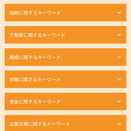
相続に関するキーワード
相続放棄 手続き
不動産に関するキーワード
相続財産 調査
遺留分 事項
相続 土地
土地相続 手続き
離婚に関するキーワード
相続 財産管理人
土地境界トラブル 越境
遺産相続 手続き
建物明け渡し 強制執行
遺産分割協議 期限
不動産相続手続き 費用
離婚 親権 母親
労働に関するキーワード
相続 遺留分
土地相続 分割
親権 父親 勝ち取る
遺産相続 土地
不動産 相続 期限
財産分与 対象にならないもの
相続放棄 注意点
立ち退き 期間
離婚 不貞行為
ハラスメント 法律違反
遺留分 請求
借金に関するキーワード
借地権 メリット
離婚 弁護士 不貞行為
ハラスメント 受けたら
遺産相続 期限
不動産相続 費用
離婚 不貞行為 慰謝料 相手
不当解雇 時効
相続人 連絡が取れない
立ち退き料 条件
離婚 親権 弁護士
労働条件 弁護士
個人再生とは 弁護士
相続放棄 申述書
不動産 相続税 計算
企業法務に関するキーワード
離婚 親権 いらない
労働災害 うつ病
自己破産とは
相続放棄 延長
賃貸 強制退去
離婚 親権 父親