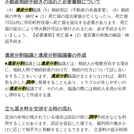
不動産相続手続きの流れと必要書類について
（4）
遺産分割
協議（5）相続登記（不動産の名義変更）（6）相続
税の申告・納付 ●（1）死亡届の提出家族が亡くなったら、死亡後
7日以内に市区町村役場へ死亡届を提出する必要があります。死亡
届の提出により埋火葬許可証が発行されるため、必ず手続きを行
いましょう。 【必要書類】死亡届 ●（2）遺言書の有無の確認・検
認手続き...
遺産分割協議と遺産分割協議書の作成
■
遺産分割
協議とは
遺産分割
協議とは、相続人が複数存在する場合
に、相続人間で相続財産の分け方、相続の仕方について話し合い
をすることをいいます。
遺産分割
協議がまとまらなければ、裁判
所を介した
調停
に発展することもあり、トラブルが生じやすいの
が
遺産分割
協議です。そのため、協議の際には相続人全員が出席
し押印をして作成する遺...
立ち退き料を交渉する時の流れ
交渉の余地が残されている場合は訴訟の前に
調停
手続きなどを利
用することがあります。訴訟を提起した後でも、裁判所の働きか
けに応じて相手方と和解することもできます。 立退料の提示時期