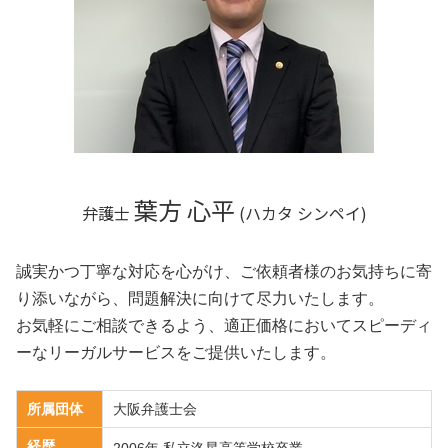
相続 滋賀県 弁護士
不動産 京都府 弁護士
不動産 滋賀県 弁護士
不動産 兵庫県 弁護士
不動産 和歌山県 相談
葉方 心平
弁護士
(ハカタ シンペイ)
誠実かつ丁寧な対応を心がけ、ご依頼者様のお気持ちに寄
り添いながら、問題解決に向けて尽力いたします。
お気軽にご相談できるよう、適正価格においてスピーディ
ーなリーガルサービスをご提供いたします。
所属団体
大阪弁護士会
経歴
2006年 私立洛星高等学校卒業