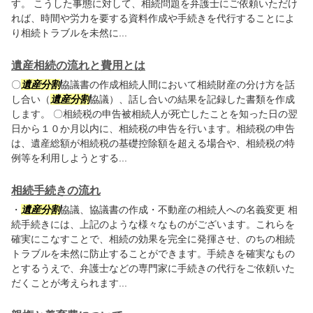
す。 こうした事態に対して、相続問題を弁護士にご依頼いただけ
れば、時間や労力を要する資料作成や手続きを代行することによ
り相続トラブルを未然に...
遺産相続の流れと費用とは
〇
遺産分割
協議書の作成相続人間において相続財産の分け方を話
し合い（
遺産分割
協議）、話し合いの結果を記録した書類を作成
します。 〇相続税の申告被相続人が死亡したことを知った日の翌
日から１０か月以内に、相続税の申告を行います。相続税の申告
は、遺産総額が相続税の基礎控除額を超える場合や、相続税の特
例等を利用しようとする...
相続手続きの流れ
・
遺産分割
協議、協議書の作成・不動産の相続人への名義変更 相
続手続きには、上記のような様々なものがございます。これらを
確実にこなすことで、相続の効果を完全に発揮させ、のちの相続
トラブルを未然に防止することができます。手続きを確実なもの
とするうえで、弁護士などの専門家に手続きの代行をご依頼いた
だくことが考えられます...