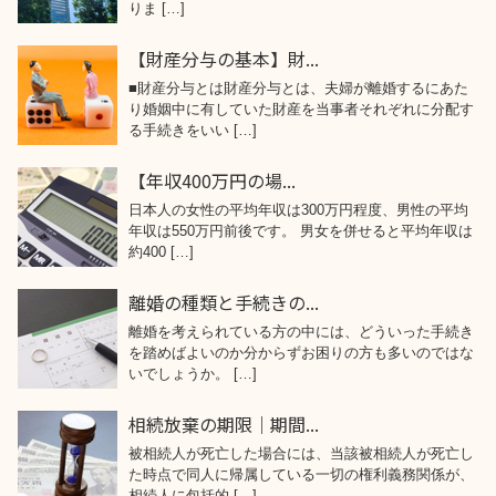
りま […]
【財産分与の基本】財...
■財産分与とは財産分与とは、夫婦が離婚するにあた
り婚姻中に有していた財産を当事者それぞれに分配す
る手続きをいい […]
【年収400万円の場...
日本人の女性の平均年収は300万円程度、男性の平均
年収は550万円前後です。 男女を併せると平均年収は
約400 […]
離婚の種類と手続きの...
離婚を考えられている方の中には、どういった手続き
を踏めばよいのか分からずお困りの方も多いのではな
いでしょうか。 […]
相続放棄の期限｜期間...
被相続人が死亡した場合には、当該被相続人が死亡し
た時点で同人に帰属している一切の権利義務関係が、
相続人に包括的 […]