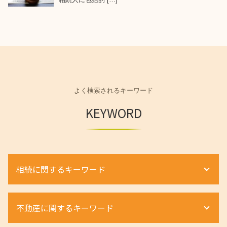
よく検索されるキーワード
KEYWORD
相続に関するキーワード
相続 弁護士 メリット
不動産に関するキーワード
相続財産調査 費用
相続 土地