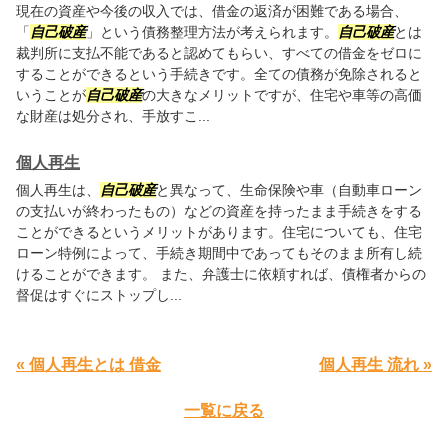
現在の資産や今後の収入では、借金の返済が困難である場合、
「
自己破産
」という債務整理方法が考えられます。
自己破産
とは
裁判所に支払不能であると認めてもらい、すべての借金をゼロに
することができるという手続きです。全ての債務が免除されると
いうことが
自己破産
の大きなメリットですが、住宅や車等の高価
な財産は処分され、手放すこ...
個人再生
個人再生は、
自己破産
と異なって、生命保険や車（自動車ローン
の支払いが終わったもの）などの資産を持ったまま手続きをする
ことができるというメリットがあります。住宅についても、住宅
ローン特例によって、手続き期間中であってもそのまま所有し続
けることができます。 また、弁護士に依頼すれば、債権者からの
督促はすぐにストップし...
« 個人再生とは 借金
個人再生 流れ »
一覧に戻る