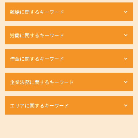
相続手続き 期限
不動産 相続税対策
離婚に関するキーワード
法定相続人 とは
配偶者居住権 問題点
遺留分 割合
相続税 計算 方法
相続 弁護士
不動産相続 必要書類
離婚 弁護士 不貞行為
労働に関するキーワード
相続放棄 期限
土地 境界確認書
離婚調停 不成立
遺産分割協議書 自分で
賃貸 強制退去
離婚 親権 弁護士
遺産相続 期限
不動産相続手続き
離婚調停 申立て
労働条件通知書 ない 違法
相続 寄与分
借金に関するキーワード
相続 期限
離婚 養育費 払わない
不当解雇
相続放棄 手続き
不動産 相続税評価額
離婚 親権 養育費
不当解雇 訴える
相続放棄 期間
借地権 メリット
離婚 種類 割合
残業代 未払い 時効
自己破産 手続き費用
遺産分割協議書 作成
配偶者居住権 遺言
企業法務に関するキーワード
モラハラ 離婚 慰謝料
労働災害 法律
個人再生 弁護士
遺産分割 弁護士
明け渡し 条件
dv 離婚 難しい
労働条件 違う 損害賠償
自己破産
遺産相続 土地
借地権 種類
離婚 種類 裁判
不当解雇 相談
自己破産 デメリット
組織再編 m&a
遺産相続 手続き
不動産相続 流れ
離婚調停 流れ
エリアに関するキーワード
ハラスメント 法律違反
自己破産 調査
組織再編 会社法
遺産分割調停 必要書類
不動産 相続 期限
親権 父親 勝ち取る
退職勧奨 パワハラ
個人再生 奨学金
組織再編成とは
相続放棄 延長
立ち退き料 条件
離婚 種類 和解
退職勧奨 進め方
車 債務整理
商事法務 契約法務 違い
相続 手続き 費用
不動産 和歌山県 弁護士
借地権 デメリット
離婚 親権
労働災害 流れ
個人再生とは 借金
組織再編 m&a 違い
不動産 神戸市 弁護士
強制退去 条件
離婚 不貞行為 慰謝料
退職勧奨 されたら
自己破産手続き 流れ
契約法務 とは
不動産 奈良県 弁護士