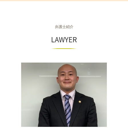
土地 トラブル
離婚 親権 父親
不当解雇 時効
個人再生 流れ
m&a 売却
相続 滋賀県 相談
不動産相続 手続き
離婚 養育費 弁護士
ハラスメント 訴える
自己破産とは
組織再編 スキーム
相続 大阪府 弁護士
離婚 種類 手続き
ハラスメントとは 職場
自己破産 弁護士
商取引 違法
相続 京都市 相談
財産分与 割合
退職勧奨
個人再生とは
契約法務 商事法務
弁護士紹介
不動産 奈良市 弁護士
親権 決め方
労働条件 違う 相談
自己破産 流れ
商取引 弁護士
不動産 神戸市 相談
LAWYER
労働条件 話と違う
個人再生 メリット
m&a 弁護士
相続 兵庫県 弁護士
不当解雇 慰謝料
個人再生とは 弁護士
m&a 買収
不動産 京都市 弁護士
労働災害 慰謝料
個人再生
商取引法に基づく表記
相続 奈良県 相談
個人再生 デメリット
商取引法
不動産 大阪市 弁護士
任意整理 住宅ローン
商取引
相続 和歌山県 相談
相続 神戸市 相談
不動産 奈良県 相談
不動産 和歌山県 相談
相続 京都府 相談
不動産 兵庫県 弁護士
相続 兵庫県 相談
不動産 京都府 弁護士