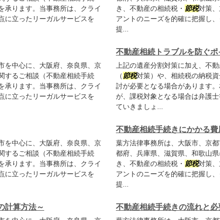
を承ります。当事務所は、クライ
き、不動産の相続税・
節税
対策、
点に立ったリーガルサービスを
アントのニーズを的確に把握し、
提...
不動産相続トラブルを防ぐポ
市を中心に、大阪府、奈良県、京
上記の遺産分割対策に加え、不動
関するご相談（不動産相続手続
（
節税
対策）や、相続税の納税資
を承ります。当事務所は、クライ
討が必要となる場合があります。
点に立ったリーガルサービスを
が、課税対象となる場合は弁護士
ていきましょ...
不動産相続手続きにかかる費
市を中心に、大阪府、奈良県、京
葉方法律事務所は、大阪市、京都
関するご相談（不動産相続手続
都府、兵庫県、滋賀県、和歌山県
を承ります。当事務所は、クライ
き、不動産の相続税・
節税
対策、
点に立ったリーガルサービスを
アントのニーズを的確に把握し、
提...
の計算方法～
不動産相続手続きの流れと必