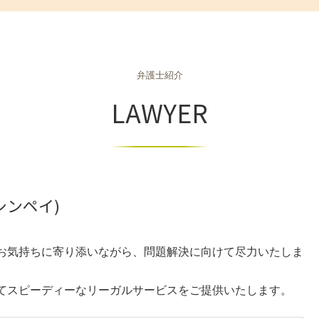
配偶者居住権 デメリット
個人再生とは 弁護士
借地権 種類
個人再生 流れ
明け渡し 条件
個人再生 メリット
土地 境界確認書
個人再生とは 借金
不動産相続 手続き
自己破産 弁護士
弁護士紹介
相続税 計算 方法
自己破産
LAWYER
借地権 メリット
自己破産 デメリット
土地境界トラブル 相談
個人再生 奨学金
土地相続 手続き
任意整理 住宅ローン
不動産相続手続き
個人再生 デメリット
家賃 毎月 遅れる
自己破産 流れ
不動産 相続 期限
個人再生とは
シンペイ)
自己破産 手続き費用
車 債務整理
お気持ちに寄り添いながら、問題解決に向けて尽力いたしま
てスピーディーなリーガルサービスをご提供いたします。