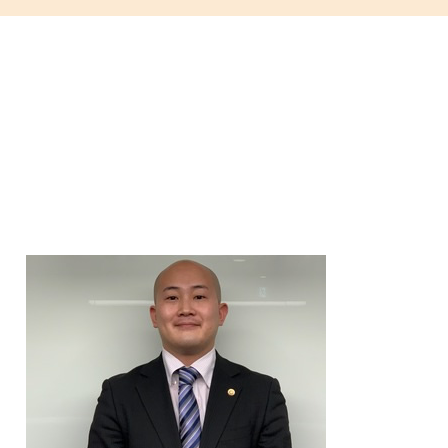
離婚 親権 いらない
m&a 弁護士
離婚 不貞行為 慰謝料
商取引法に基づく表記
離婚 弁護士 不貞行為
商取引法
離婚 種類
商事法務 契約法務 違い
離婚 浮気 慰謝料 相場
m&a 売却
離婚調停 期間
組織再編成とは
親権 父親 勝ち取る
契約法務 とは
離婚 種類 和解
契約法務 商事法務
離婚 種類 裁判
商取引
離婚調停 申立て
m&a 買収
離婚 親権
商取引 違法
離婚 親権 養育費