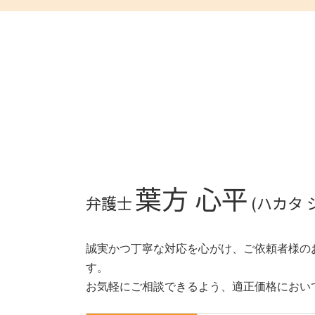
相続人 連絡が取れない
労働災害 うつ病
不動産 兵庫県 弁護士
法定相続人 とは
ハラスメント 受けたら
不動産 神戸市 相談
限定承認 わかりやすく
退職勧奨 進め方
相続 神戸市 相談
相続 割合
労働災害 休業
不動産 滋賀県 弁護士
遺産相続 期限
不当解雇
不動産 京都市 弁護士
相続 土地
労働条件 違う 損害賠償
相続 滋賀県 弁護士
相続放棄 期限
退職勧奨 弁護士 相談
相続 滋賀県 相談
相続人 順位
退職勧奨
相続 和歌山県 相談
相続 遺留分
不当解雇 相談
不動産 奈良県 弁護士
相続 手続き 費用
労働条件 話と違う
相続 京都市 弁護士
相続放棄 必要書類
残業代 未払い 時効
相続 奈良市 弁護士
葉方 心平
不動産 相続
不当解雇 弁護士
不動産 大阪府 弁護士
弁護士
(ハカタ 
退職勧奨 パワハラ
不動産 京都市 相談
労働災害 遺族
相続 大阪府 弁護士
不当解雇 慰謝料
相続 大阪市 弁護士
誠実かつ丁寧な対応を心がけ、ご依頼者様の
相続 大阪府 相談
す。
相続 京都市 相談
お気軽にご相談できるよう、適正価格におい
相続 奈良市 相談