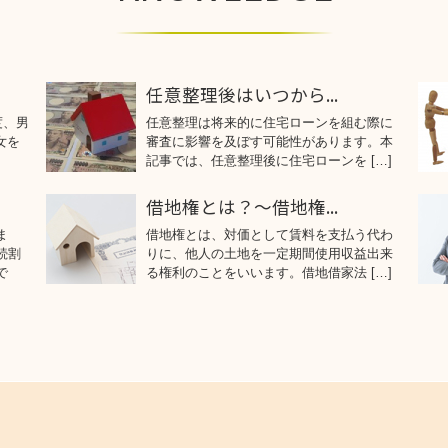
任意整理後はいつから...
度、男
任意整理は将来的に住宅ローンを組む際に
女を
審査に影響を及ぼす可能性があります。本
記事では、任意整理後に住宅ローンを […]
借地権とは？～借地権...
ま
借地権とは、対価として賃料を支払う代わ
続割
りに、他人の土地を一定期間使用収益出来
で
る権利のことをいいます。借地借家法 […]