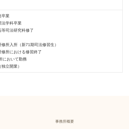
校卒業
学部法学科卒業
院高等司法研究科修了
法研修所入所（新71期司法修習生）
法研修所における修習終了
事務所において勤務
所（独立開業）
事務所概要