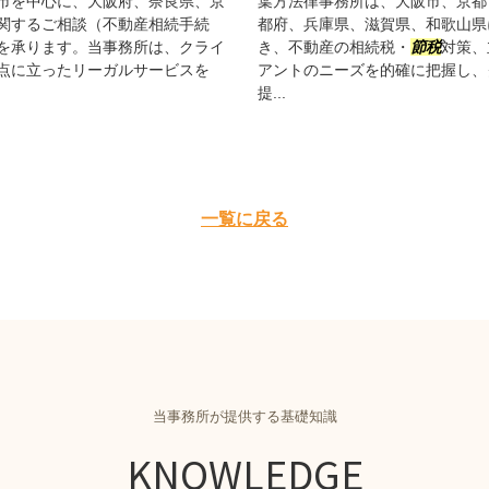
市を中心に、大阪府、奈良県、京
葉方法律事務所は、大阪市、京都
関するご相談（不動産相続手続
都府、兵庫県、滋賀県、和歌山県
を承ります。当事務所は、クライ
き、不動産の相続税・
節税
対策、
点に立ったリーガルサービスを
アントのニーズを的確に把握し、
提...
一覧に戻る
当事務所が提供する基礎知識
KNOWLEDGE