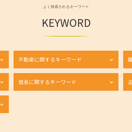
よく検索されるキーワード
KEYWORD
不動産に関するキーワード
不動産 相続税評価額
借金に関するキーワード
不動産相続手続き 費用
土地相続 分割
土地 トラブル
自己破産とは
土地境界トラブル 時効
自己破産 調査
不動産 相続税対策
個人再生
借地権 デメリット
個人再生 弁護士
借地権 割合
自己破産手続き 流れ