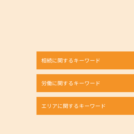
相続に関するキーワード
遺産分割協議 期限
労働に関するキーワード
遺留分 割合
相続放棄 期間
遺産相続 土地
ハラスメント 弁護士
エリアに関するキーワード
相続財産調査 費用
ハラスメントとは 職場
相続 財産管理人
不当解雇 時効
遺産相続 手続き
ハラスメント 法律違反
不動産 和歌山県 相談
遺留分 事項
労働条件 違う 相談
相続 京都府 相談