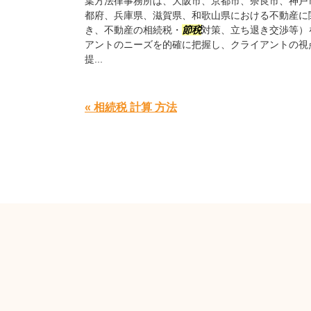
葉方法律事務所は、大阪市、京都市、奈良市、神戸
都府、兵庫県、滋賀県、和歌山県における不動産に
き、不動産の相続税・
節税
対策、立ち退き交渉等）
アントのニーズを的確に把握し、クライアントの視
提...
« 相続税 計算 方法