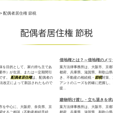
>
配偶者居住権 節税
配偶者居住権 節税
借地権とは？～借地権のメリ
保を目的として、家の持ち主であ
葉方法律事務所は、大阪市、京都
要件）が生涯、または一定期間引
都府、兵庫県、滋賀県、和歌山県
です。
配偶者居住権
は、配偶者の
き、不動産の相続税・
節税
対策、
続法改正によって新設されたもので
アントのニーズを的確に把握し、
提...
建物明け渡し・立ち退きを求
市を中心に、大阪府、奈良県、京
葉方法律事務所は、大阪市、京都
関するご相談（不動産相続手続
都府、兵庫県、滋賀県、和歌山県