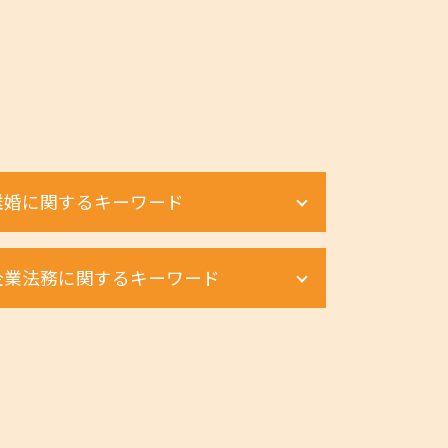
離婚に関するキーワード
モラハラ 離婚 証拠
企業法務に関するキーワード
離婚 親権 母親
モラハラ 離婚 慰謝料
離婚 流れ 手続き
組織再編 会社法
財産分与 対象にならないもの
組織再編 スキーム
親権 決め方
組織再編 m&a 違い
離婚 浮気 慰謝料 弁護士
組織再編 m&a
離婚 親権 父親
商取引 弁護士