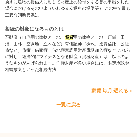
換えに建物の賃借人に対して財産上の給付をする旨の申出をした
場合におけるその申出（いわゆる立退料の提供等） この中で最も
主要な判断要素は...
相続の対象になるものとは
不動産（自宅用の建物と土地、
賃貸
用の建物と土地、店舗、田
畑、山林、空き地、立木など）有価証券（株式、投資信託、公社
債など）債権・借家権・借地権家庭用財産電話加入権など これら
に対し、経済的にマイナスとなる財産（消極財産）は、以下のよ
うなものがあげられます。消極財産が多い場合には、限定承認や
相続放棄といった相続方法...
家賃 毎月 遅れる »
一覧に戻る