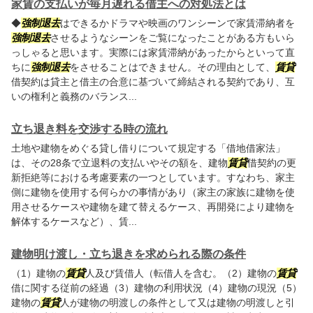
家賃の支払いが毎月遅れる借主への対処法とは
◆
強制退去
はできるかドラマや映画のワンシーンで家賃滞納者を
強制退去
させるようなシーンをご覧になったことがある方もいら
っしゃると思います。実際には家賃滞納があったからといって直
ちに
強制退去
をさせることはできません。その理由として、
賃貸
借契約は貸主と借主の合意に基づいて締結される契約であり、互
いの権利と義務のバランス...
立ち退き料を交渉する時の流れ
土地や建物をめぐる貸し借りについて規定する「借地借家法」
は、その28条で立退料の支払いやその額を、建物
賃貸
借契約の更
新拒絶等における考慮要素の一つとしています。すなわち、家主
側に建物を使用する何らかの事情があり（家主の家族に建物を使
用させるケースや建物を建て替えるケース、再開発により建物を
解体するケースなど）、賃...
建物明け渡し・立ち退きを求められる際の条件
（1）建物の
賃貸
人及び賃借人（転借人を含む。（2）建物の
賃貸
借に関する従前の経過（3）建物の利用状況（4）建物の現況（5）
建物の
賃貸
人が建物の明渡しの条件として又は建物の明渡しと引