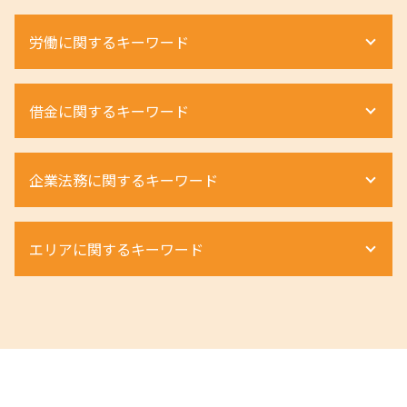
相続 弁護士 メリット
不動産相続 手続き
離婚 流れ 手続き
労働に関するキーワード
遺産相続 弁護士 費用相場
土地相続 手続き
離婚 不貞行為
遺留分 割合
土地 トラブル
離婚 種類 協議
遺産相続 順位
立ち退き料 交渉
婚 親権 手続き
不当解雇
相続財産調査 費用
借金に関するキーワード
借地権 相談
離婚裁判 期間
退職勧奨 進め方
遺産分割 弁護士
建物明け渡し 強制執行
離婚 親権 父親
労働災害 遺族
相続手続き 期限
明け渡し 条件
親権 決め方
退職勧奨 されたら
自己破産とは
相続人 順位
不動産相続 必要書類
企業法務に関するキーワード
親権 父親 勝ち取る
労働条件 話と違う
車 債務整理
相続放棄 期限
借地権 メリット
財産分与 割合
労働災害 慰謝料
個人再生とは
相続 弁護士
立ち退き 流れ
離婚 不貞行為 慰謝料
ハラスメントとは 職場
個人再生 デメリット
m&a 弁護士
遺留分 請求
配偶者居住権 デメリット
離婚 慰謝料 弁護士
エリアに関するキーワード
労働災害 流れ
個人再生 メリット
商取引
相続 手続き 流れ
不動産 相続 期限
離婚 浮気 慰謝料 相場
退職勧奨 弁護士 相談
個人再生とは 弁護士
商事法務 契約法務 違い
相続放棄 手続き
不動産相続 費用
離婚 親権
退職勧奨 会社都合
自己破産 弁護士
組織再編成とは
不動産 相続
相続 大阪市 弁護士
土地境界トラブル 越境
dv 離婚 難しい
ハラスメント 受けたら
個人再生とは 借金
組織再編 m&a
相続 兵庫県 相談
不動産 相続税評価額
離婚調停 流れ
労働災害 法律
自己破産 デメリット
m&a 売却
不動産 兵庫県 相談
土地相続 分割
離婚 種類 手続き
ハラスメント 弁護士
自己破産 調査
商取引 違法
相続 京都市 弁護士
家賃 毎月 遅れる
離婚 種類 和解
退職勧奨 パワハラ
個人再生 流れ
m&a 買収
相続 神戸市 弁護士
離婚 親権 弁護士
残業代 未払い 時効
個人再生 奨学金
組織再編 m&a 違い