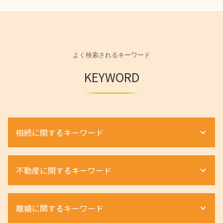
よく検索されるキーワード
KEYWORD
相続に関するキーワード
相続 財産管理人
不動産に関するキーワード
限定承認 わかりやすく
相続 土地
相続放棄 注意点
借地権 種類
離婚に関するキーワード
相続放棄 期間
相続 不動産 名義変更
遺産相続 手続き
賃貸 強制退去