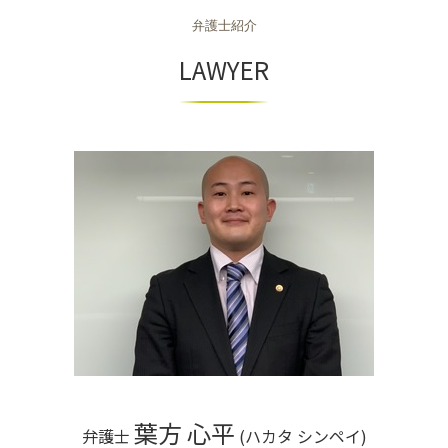
不動産 和歌山県 相談
離婚 弁護士 依頼 流れ
労働条件 違う 損害賠償
自己破産 手続き費用
商取引法に基づく表記
弁護士紹介
不動産 滋賀県 相談
離婚 種類 裁判
退職勧奨 違法
個人再生
組織再編 会社法
不動産 和歌山県 弁護士
LAWYER
不当解雇 相談
自己破産
商取引法
相続 京都市 相談
労働災害 うつ病
個人再生 弁護士
組織再編 スキーム
相続 神戸市 相談
労働災害 休業
自己破産手続き 流れ
契約法務 とは
不動産 大阪市 弁護士
任意整理 住宅ローン
契約法務 商事法務
不動産 京都市 相談
自己破産 流れ
商取引 弁護士
不動産 神戸市 相談
相続 大阪市 相談
不動産 京都府 弁護士
不動産 奈良市 弁護士
不動産 奈良県 相談
相続 奈良県 弁護士
不動産 兵庫県 弁護士
不動産 神戸市 弁護士
葉方 心平
弁護士
(ハカタ シンペイ)