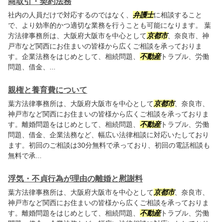
商取引・契約法務
社内の人員だけで対応するのではなく、
弁護士
に相談すること
で、より効率的かつ適切な業務を行うことも可能になります。 葉
方法律事務所は、大阪府大阪市を中心として
京都市
、奈良市、神
戸市など関西にお住まいの皆様から広くご相談を承っておりま
す。企業法務をはじめとして、相続問題、
不動産
トラブル、労働
問題、借金、...
親権と養育費について
葉方法律事務所は、大阪府大阪市を中心として
京都市
、奈良市、
神戸市など関西にお住まいの皆様から広くご相談を承っておりま
す。離婚問題をはじめとして、相続問題、
不動産
トラブル、労働
問題、借金、企業法務など、幅広い法律相談に対応いたしており
ます。初回のご相談は30分無料で承っており、初回の電話相談も
無料で承...
浮気・不貞行為が理由の離婚と慰謝料
葉方法律事務所は、大阪府大阪市を中心として
京都市
、奈良市、
神戸市など関西にお住まいの皆様から広くご相談を承っておりま
す。離婚問題をはじめとして、相続問題、
不動産
トラブル、労働