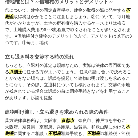
借地権とは？～借地権のメリットとデメリット～
①について、建物の固定資産税や、建物の取得の際に発生する
不
動産
取得税はかかることに注意しましょう。②について、毎月地
代がかかりますが、土地の所有権を購入するケースよりは格安
で、土地購入費用の6～8割程度で取引されることが多いとされま
す。 ●借地権付き建物のデメリット他方で、デメリットは以下の3
つです。①毎月、地代...
立ち退き料を交渉する時の流れ
もっとも、立退料の算定は煩雑なため、実際は法律の専門家であ
る
弁護士
に任せる方がよいでしょう。 任意の話し合いで決めるこ
とができない場合は、訴訟を提起して建物の明け渡しを求めるこ
とになり、その際、立退料についても検討されます。交渉の余地
が残されている場合は訴訟の前に調停手続きなどを利用すること
があります。訴訟を提起...
建物明け渡し・立ち退きを求められる際の条件
葉方法律事務所は、大阪市、
京都市
、奈良市、神戸市を中心に、
大阪府、奈良県、京都府、兵庫県、滋賀県、和歌山県における
不
動産
に関するご相談（
不動産
相続手続き、
不動産
の相続税・節税