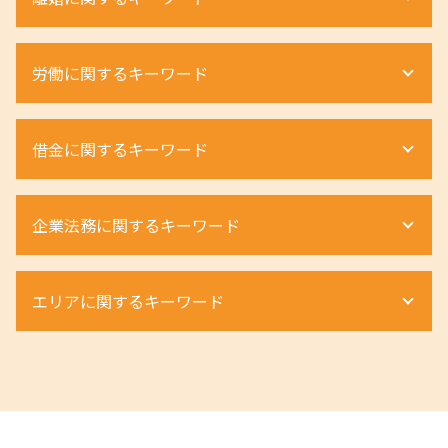
借地権 メリット
遺産相続 弁護士 費用相場
明け渡し 条件
遺留分 割合
不動産相続 手続き
財産分与 対象にならないもの
労働に関するキーワード
相続 土地
土地境界トラブル 相談
離婚調停 期間
相続 弁護士 メリット
不動産相続手続き
離婚 慰謝料 弁護士
限定承認 わかりやすく
土地相続 相談
親権 決め方
ハラスメント 弁護士
遺産分割協議書 作成
借金に関するキーワード
借地権 割合
離婚 不貞行為 慰謝料
退職勧奨 違法
遺産分割調停 必要書類
不動産 相続税
離婚調停 申立て
労働条件通知書 ない 違法
遺産相続 手続き
立ち退き 流れ
離婚 親権
退職勧奨 会社都合
個人再生とは
相続放棄 必要書類
土地 境界確認書
企業法務に関するキーワード
離婚 不貞行為 慰謝料請求
労働災害 うつ病
車 債務整理
相続手続き 期限
土地 トラブル
離婚 親権 父親
労働条件 弁護士
個人再生 メリット
不動産 相続
相続 期限
離婚 種類 協議
不当解雇 慰謝料
個人再生 奨学金
契約法務 とは
相続放棄 申述書
配偶者居住権 要件
離婚 種類 和解
エリアに関するキーワード
退職勧奨 進め方
個人再生
組織再編 m&a 違い
遺産相続 無料 相談
立ち退き料 交渉
離婚 親権 母親
不当解雇 時効
自己破産 流れ
組織再編 スキーム
相続 財産管理人
立ち退き 交渉
離婚 不貞行為 慰謝料 相手
退職勧奨
個人再生とは 弁護士
m&a 弁護士
遺留分 請求
相続 大阪府 弁護士
相続税 計算 方法
婚 親権 手続き
残業代 未払い 時効
自己破産 弁護士
商取引法に基づく表記
相続 奈良県 弁護士
強制退去 条件
離婚 養育費 弁護士
ハラスメント 訴える
個人再生とは 借金
契約法務 商事法務
相続 奈良県 相談
借地権 評価
離婚 種類 裁判
退職勧奨 パワハラ
個人再生 デメリット
組織再編 会社法
相続 京都市 相談
不動産 相続税 計算
離婚 浮気 慰謝料 相場
退職勧奨 されたら
任意整理 住宅ローン