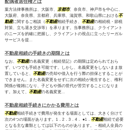
配偶者居住権とは
葉方法律事務所は、大阪市、
京都市
、奈良市、神戸市を中心に、
大阪府、奈良県、京都府、兵庫県、滋賀県、和歌山県における
不
動産
に関するご相談（
不動産
相続手続き、
不動産
の相続税・節税
対策、立ち退き交渉等）を承ります。当事務所は、クライアント
のニーズを的確に把握し、クライアントの視点に立ったリーガル
サービスを提...
不動産相続の手続きの期限とは
なお、
不動産
の名義変更（相続登記）の期限は定められておら
ず、いつでも手続き可能です。しかし、名義変更をしないまま放
置していると、
不動産
の売却や借入を行う際の担保とすることが
できません。また名義変更をせずに次の相続が発生すると、権利
関係が複雑になり、子どもや孫の世代が苦労することになりま
す。加えて、
不動産
の名義変更...
不動産相続手続きにかかる費用とは
不動産
相続手続きで費用が発生する場面としては、大きく分けて
次の4つの場面があります。1．2．3．4． ●1．
不動産
相続で必要
となる主な書類としては以下のものがあります。・相続人全員の