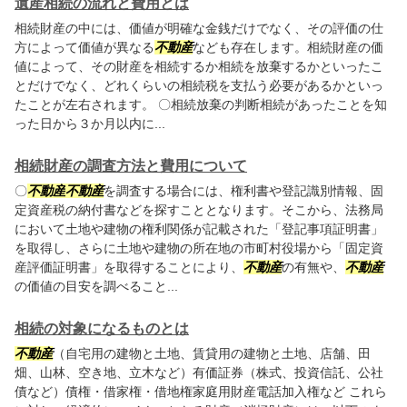
遺産相続の流れと費用とは
相続財産の中には、価値が明確な金銭だけでなく、その評価の仕
方によって価値が異なる
不動産
なども存在します。相続財産の価
値によって、その財産を相続するか相続を放棄するかといったこ
とだけでなく、どれくらいの相続税を支払う必要があるかといっ
たことが左右されます。 〇相続放棄の判断相続があったことを知
った日から３か月以内に...
相続財産の調査方法と費用について
〇
不動産
不動産
を調査する場合には、権利書や登記識別情報、固
定資産税の納付書などを探すこととなります。そこから、法務局
において土地や建物の権利関係が記載された「登記事項証明書」
を取得し、さらに土地や建物の所在地の市町村役場から「固定資
産評価証明書」を取得することにより、
不動産
の有無や、
不動産
の価値の目安を調べること...
相続の対象になるものとは
不動産
（自宅用の建物と土地、賃貸用の建物と土地、店舗、田
畑、山林、空き地、立木など）有価証券（株式、投資信託、公社
債など）債権・借家権・借地権家庭用財産電話加入権など これら