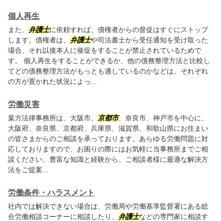
個人再生
また、
弁護士
に依頼すれば、債権者からの督促はすぐにストップ
します。債権者は、
弁護士
や司法書士から受任通知を受け取った
場合、それ以後本人に催促をすることが禁止されているためで
す。 個人再生をすることができるか、他の債務整理方法と比較し
てどの債務整理方法がもっとも適しているのかなどは、それぞれ
の方が置かれた状況によっ...
労働災害
葉方法律事務所は、大阪市、
京都市
、奈良市、神戸市を中心に、
大阪府、奈良県、京都府、兵庫県、滋賀県、和歌山県にお住まい
の皆さまからのご相談を承っております。あらゆる労働問題に対
応しておりますので、お困りの際にはお気軽に当事務所までご相
談ください。豊富な知識と経験から、ご相談者様に最適な解決方
法をご提案...
労働条件・ハラスメント
社内では解決できない場合は、労働局や労働基準監督署にある総
合労働相談コーナーに相談したり、
弁護士
などの専門家に相談す