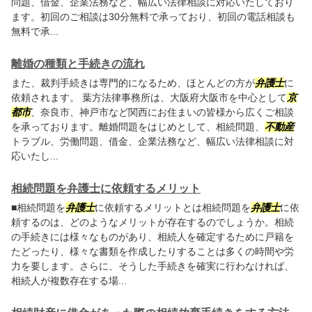
問題、借金、企業法務など、幅広い法律相談に対応いたしており
ます。初回のご相談は30分無料で承っており、初回の電話相談も
無料で承...
離婚の種類と手続きの流れ
また、裁判手続きは専門的になるため、ほとんどの方が
弁護士
に
依頼されます。 葉方法律事務所は、大阪府大阪市を中心として
京
都市
、奈良市、神戸市など関西にお住まいの皆様から広くご相談
を承っております。離婚問題をはじめとして、相続問題、
不動産
トラブル、労働問題、借金、企業法務など、幅広い法律相談に対
応いたし...
相続問題を弁護士に依頼するメリット
■相続問題を
弁護士
に依頼するメリットとは相続問題を
弁護士
に依
頼するのは、どのようなメリットが存在するのでしょうか。相続
の手続きには様々なものがあり、相続人を確定するために戸籍を
たどったり、様々な書類を作成したりすることは多くの時間や労
力を要します。さらに、そうした手続きを確実に行わなければ、
相続人が複数存在する場...