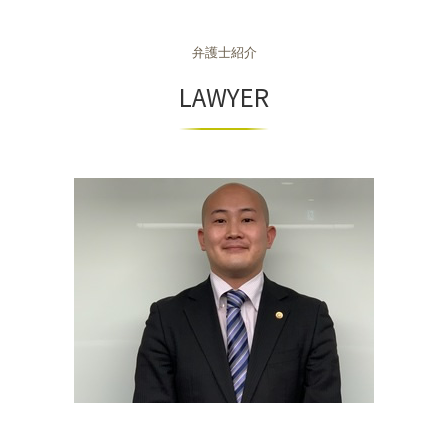
組織再編 m&a
相続 滋賀県 相談
dv 離婚 難しい
ハラスメント 受けたら
自己破産 調査
組織再編成とは
相続 京都府 弁護士
離婚 浮気 慰謝料 弁護士
労働災害 流れ
自己破産とは
商取引
弁護士紹介
不動産 大阪市 相談
離婚裁判 期間
ハラスメント 法律違反
個人再生 流れ
m&a 売却
不動産 奈良市 弁護士
LAWYER
労働災害 慰謝料
自己破産 手続き費用
商取引法
相続 神戸市 弁護士
労働災害 遺族
個人再生 弁護士
商取引 違法
相続 京都府 相談
不当解雇 相談
自己破産 デメリット
商事法務 契約法務 違い
相続 京都市 弁護士
自己破産
商取引 弁護士
不動産 神戸市 弁護士
自己破産手続き 流れ
m&a 買収
不動産 滋賀県 弁護士
相続 滋賀県 弁護士
不動産 京都市 弁護士
相続 神戸市 相談
相続 奈良市 弁護士
相続 大阪市 弁護士
相続 大阪府 相談
不動産 京都府 弁護士