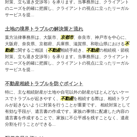
対策、立ち退き交渉等）を承ります。当事務所は、クライアント
のニーズを的確に把握し、クライアントの視点に立ったリーガル
サービスを提...
土地の境界トラブルの解決策と流れ
葉方法律事務所は、大阪市、
京都市
、奈良市、神戸市を中心に、
大阪府、奈良県、京都府、兵庫県、滋賀県、和歌山県における
不
動産
に関するご相談（
不動産
相続手続き、
不動産
の相続税・節税
対策、立ち退き交渉等）を承ります。当事務所は、クライアント
のニーズを的確に把握し、クライアントの視点に立ったリーガル
サービスを提...
不動産相続トラブルを防ぐポイント
特に、主な相続財産が土地や自宅以外の財産がほとんどないケー
スでトラブルが起きやすく、
不動産
を相続する際は、相続トラブ
ルが起きないように対策を行うことが重要です。 相続対策として
有効な手段が、遺言書の作成です。家族の事情に配慮した内容の
遺言書を作成することで、家族に不公平感を残すことなく、遺産
分割を行うことができる...