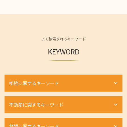
よく検索されるキーワード
KEYWORD
相続に関するキーワード
相続 手続き 流れ
不動産に関するキーワード
相続放棄 手続き
法定相続人 とは
相続 寄与分
借地権 相談
離婚に関するキーワード
相続 遺留分