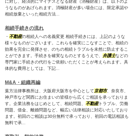
に対し、経済的にマイナスとなる財産（消極財産）は、以下のよ
うなものがあげられます。消極財産が多い場合には、限定承認や
相続放棄といった相続方法...
相続手続きの流れ
・
不動産
の相続人への名義変更 相続手続きには、上記のような
様々なものがございます。これらを確実にこなすことで、相続の
効果を完全に発揮させ、のちの相続トラブルを未然に防止するこ
とができます。手続きを確実なものとするうえで、
弁護士
などの
専門家に手続きの代行をご依頼いただくことが考えられます。具
体的な費用としては、下記...
M&A・組織再編
葉方法律事務所は、大阪府大阪市を中心として
京都市
、奈良市、
神戸市など関西にお住まいの皆様から広くご相談を承っておりま
す。企業法務をはじめとして、相続問題、
不動産
トラブル、労働
問題、借金、離婚問題など、幅広い法律相談に対応いたしており
ます。初回のご相談は30分無料で承っており、初回の電話相談も
無料で承...