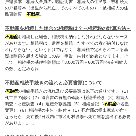
戸籍謄本・相続人全員の印鑑証明書・相続人の住民票・被相続人
の戸籍謄本（出生から死亡までのすべてのもの）・被相続人の住
民票除票・
不動産
...
不動産を相続した場合の相続税は？～相続税の計算方法～
不動産
を相続した場合、相続税を納付しなければならないケース
があります。相続税は、遺産を相続したすべての者が納付しなけ
ればならない、というわけではなく、相続税で定められている基
礎控除額を超える場合にのみ、申告・納付が必要となります。そ
して、相続税の基礎控除額は「3,000万円＋600万円×法定相続人
の数」と定められ...
不動産相続手続きの流れと必要書類について
不動産
の相続手続きの流れ及び必要書類は以下の通りです。（1）
死亡届の提出（2）遺言書の有無の確認・検認手続き（3）相続人
調査・財産調査（4）遺産分割協議（5）相続登記（
不動産
の名義
変更）（6）相続税の申告・納付 ●（1）死亡届の提出家族が亡く
なったら、死亡後7日以内に市区町村役場へ死亡届を提出する必要
があります。...