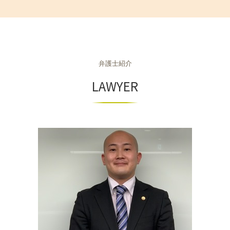
商事法務 契約法務 違い
相続 大阪府 相談
不動産 相続税評価額
離婚 種類 割合
不当解雇 弁護士
個人再生
m&a 売却
相続 京都市 弁護士
立ち退き料 条件
離婚 不貞行為 慰謝料請求
ハラスメント 法律違反
自己破産
組織再編 スキーム
不動産 大阪府 相談
相続 不動産 名義変更
離婚 流れ 手続き
退職勧奨 弁護士 相談
自己破産 調査
商取引
相続 奈良県 弁護士
離婚 種類 和解
労働災害 休業
自己破産 弁護士
商取引 違法
不動産 京都市 相談
親権 父親 勝ち取る
労働災害 流れ
個人再生 奨学金
組織再編 会社法
弁護士紹介
不動産 奈良市 弁護士
離婚 親権
労働災害 慰謝料
個人再生 弁護士
m&a 弁護士
不動産 神戸市 相談
LAWYER
労働災害 うつ病
車 債務整理
商取引 弁護士
不動産 京都市 弁護士
労働条件 違う 相談
自己破産手続き 流れ
m&a 買収
不動産 京都府 弁護士
ハラスメント 弁護士
個人再生とは
契約法務 商事法務
不動産 兵庫県 弁護士
個人再生とは 弁護士
商取引法に基づく表記
不動産 奈良市 相談
自己破産 手続き費用
組織再編成とは
相続 和歌山県 相談
不動産 大阪府 弁護士
相続 兵庫県 相談
不動産 神戸市 弁護士
相続 兵庫県 弁護士
不動産 滋賀県 弁護士
不動産 和歌山県 相談
相続 奈良県 相談