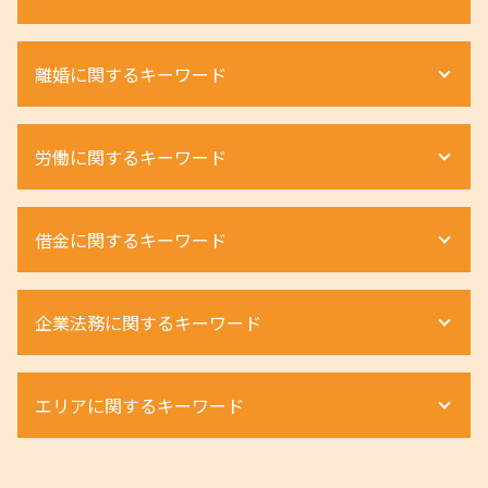
相続放棄 期間
遺留分 割合
不動産 相続税対策
離婚に関するキーワード
相続 弁護士 メリット
賃貸 強制退去
相続 財産管理人
配偶者居住権 遺言
遺産分割調停 必要書類
土地相続 分割
離婚 養育費 弁護士
労働に関するキーワード
相続人 連絡が取れない
不動産相続手続き 費用
離婚 養育費 払わない
法定相続人 とは
不動産 相続税 計算
離婚調停 不成立
相続放棄 手続き
不動産 相続税
離婚調停 申立て
ハラスメントとは 職場
相続 寄与分
借金に関するキーワード
土地境界トラブル 時効
離婚 不貞行為
退職勧奨 されたら
遺留分 計算
土地相続 手続き
離婚 親権 いらない
不当解雇 訴える
相続 手続き 流れ
土地相続 相談
離婚 種類
不当解雇 相談
自己破産 デメリット
相続 土地
不動産相続 流れ
企業法務に関するキーワード
離婚 浮気 慰謝料 相場
退職勧奨 違法
個人再生 流れ
相続財産 調査
不動産相続 手続き
離婚 不貞行為 慰謝料
退職勧奨
自己破産とは
相続手続き 期限
借地権 メリット
離婚 親権 弁護士
労働災害 遺族
任意整理 住宅ローン
契約法務 とは
遺産相続 手続き
立ち退き料 交渉
婚 親権 手続き
エリアに関するキーワード
労働条件 違う 損害賠償
個人再生 メリット
組織再編 m&a 違い
相続 弁護士
配偶者居住権 節税
離婚 親権 養育費
労働条件 話と違う
個人再生 デメリット
組織再編 m&a
相続放棄 注意点
不動産相続手続き
財産分与 割合
ハラスメント 訴える
自己破産 流れ
商取引法
限定承認 わかりやすく
不動産 滋賀県 相談
土地 相続 対策
財産分与 対象にならないもの
退職勧奨 パワハラ
個人再生とは 借金