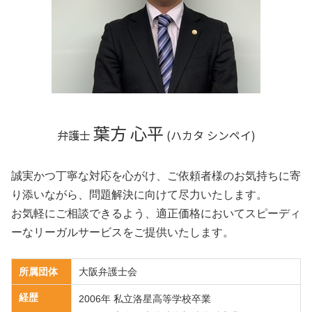
不動産 兵庫県 弁護士
相続 京都市 相談
相続 滋賀県 相談
不動産 大阪府 相談
不動産 和歌山県 弁護士
葉方 心平
弁護士
(ハカタ シンペイ)
誠実かつ丁寧な対応を心がけ、ご依頼者様のお気持ちに寄
り添いながら、問題解決に向けて尽力いたします。
お気軽にご相談できるよう、適正価格においてスピーディ
ーなリーガルサービスをご提供いたします。
所属団体
大阪弁護士会
経歴
2006年 私立洛星高等学校卒業