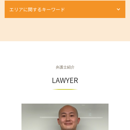
離婚 種類 裁判
ハラスメント 法律違反
自己破産手続き 流れ
商取引
相続 弁護士
立ち退き 期間
離婚 不貞行為 慰謝料 相手
エリアに関するキーワード
労働条件 弁護士
個人再生 流れ
組織再編 m&a 違い
遺産相続 無料 相談
不動産相続 必要書類
離婚 親権
退職勧奨 進め方
個人再生とは
組織再編 会社法
相続放棄 手続き
不動産 相続 期限
離婚 養育費 弁護士
退職勧奨 違法
自己破産 弁護士
商取引 違法
相続放棄 期間
相続 和歌山県 相談
家賃 毎月 遅れる
婚 親権 手続き
労働災害 慰謝料
車 債務整理
組織再編 スキーム
相続 京都府 弁護士
不動産相続手続き
親権 父親 勝ち取る
労働災害 流れ
個人再生 メリット
契約法務 商事法務
相続 奈良県 弁護士
不動産 相続税
離婚 流れ 手続き
不当解雇 時効
個人再生とは 弁護士
m&a 売却
相続 兵庫県 相談
土地境界トラブル 相談
財産分与 割合
退職勧奨 会社都合
任意整理 住宅ローン
商取引法に基づく表記
相続 大阪府 相談
離婚 浮気 慰謝料 相場
労働災害 法律
自己破産とは
組織再編 m&a
不動産 京都府 弁護士
離婚 親権 父親
退職勧奨
個人再生とは 借金
商取引法
弁護士紹介
不動産 京都府 相談
離婚 種類
不当解雇 訴える
自己破産 デメリット
商取引 弁護士
相続 大阪市 相談
LAWYER
残業代 未払い 時効
個人再生 弁護士
m&a 買収
不動産 京都市 相談
労働条件 違う 相談
自己破産 流れ
商事法務 契約法務 違い
不動産 神戸市 相談
ハラスメント 受けたら
自己破産 調査
契約法務 とは
相続 奈良市 相談
自己破産 手続き費用
組織再編成とは
不動産 滋賀県 相談
個人再生
m&a 弁護士
相続 神戸市 弁護士
相続 大阪府 弁護士
相続 大阪市 弁護士