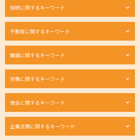
相続に関するキーワード
相続 財産管理人
不動産に関するキーワード
相続 手続き 流れ
遺産相続 弁護士 費用相場
遺産相続 土地
借地権 種類
離婚に関するキーワード
遺留分侵害額請求 時効
相続 不動産 名義変更
不動産 相続
賃貸 強制退去
相続 割合
借地権 相談
離婚 不貞行為 慰謝料請求
労働に関するキーワード
相続 弁護士 メリット
土地 トラブル
離婚調停 流れ
相続人 順位
借地権 評価
離婚 種類 手続き
相続人 連絡が取れない
不動産相続 流れ
離婚 親権 いらない
労働条件 話と違う
遺留分 割合
借金に関するキーワード
強制退去 条件
離婚 種類 和解
退職勧奨 パワハラ
遺産分割協議書 作成
不動産 相続税 計算
離婚 種類 割合
労働災害 休業
相続 手続き 費用
配偶者居住権 デメリット
離婚 浮気 慰謝料 弁護士
労働災害 うつ病
自己破産
遺留分 計算
土地相続 手続き
企業法務に関するキーワード
離婚調停 申立て
不当解雇 慰謝料
個人再生 奨学金
法定相続人 とは
立ち退き 交渉
離婚 弁護士 不貞行為
ハラスメント 弁護士
個人再生 デメリット
遺留分 請求
配偶者居住権 節税