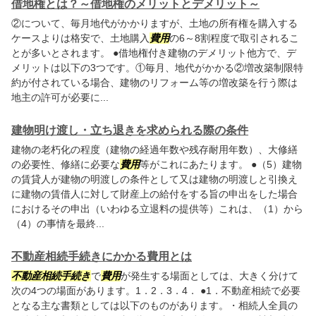
借地権とは？～借地権のメリットとデメリット～
②について、毎月地代がかかりますが、土地の所有権を購入する
ケースよりは格安で、土地購入
費用
の6～8割程度で取引されるこ
とが多いとされます。 ●借地権付き建物のデメリット他方で、デ
メリットは以下の3つです。①毎月、地代がかかる②増改築制限特
約が付されている場合、建物のリフォーム等の増改築を行う際は
地主の許可が必要に...
建物明け渡し・立ち退きを求められる際の条件
建物の老朽化の程度（建物の経過年数や残存耐用年数）、大修繕
の必要性、修繕に必要な
費用
等がこれにあたります。 ●（5）建物
の賃貸人が建物の明渡しの条件として又は建物の明渡しと引換え
に建物の賃借人に対して財産上の給付をする旨の申出をした場合
におけるその申出（いわゆる立退料の提供等）これは、（1）から
（4）の事情を最終...
不動産相続手続きにかかる費用とは
不動産相続手続き
で
費用
が発生する場面としては、大きく分けて
次の4つの場面があります。1．2．3．4． ●1．不動産相続で必要
となる主な書類としては以下のものがあります。・相続人全員の