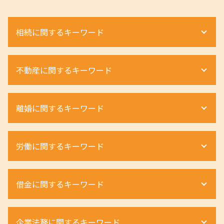
相続に関するキーワード
不動産 相続
不動産に関するキーワード
遺産分割 調停
相続放棄 期限
相続 財産管理人
家賃 毎月 遅れる
離婚に関するキーワード
相続財産調査 費用
立ち退き 交渉
遺産相続 土地
借地権 評価
相続手続き 期限
土地 トラブル
離婚 親権 弁護士
労働に関するキーワード
遺留分 事項
配偶者居住権 遺言
離婚 不貞行為 慰謝料
相続 遺留分
不動産相続 費用
離婚 弁護士 依頼 流れ
相続 土地
不動産相続 流れ
離婚 種類
労働災害 うつ病
相続人 順位
借金に関するキーワード
土地相続 相談
離婚 種類 協議
不当解雇 訴える
相続 手続き 流れ
不動産相続 必要書類
離婚 親権 養育費
退職勧奨 進め方
相続放棄 期間
土地 相続 対策
離婚 慰謝料 弁護士
不当解雇 慰謝料
個人再生 奨学金
相続 弁護士
配偶者居住権 節税
企業法務に関するキーワード
離婚調停 申立て
ハラスメント 受けたら