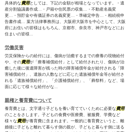
具体的な
費用
としては、下記の金額が相場となっています。・遺
産分割協議書作成…・戸籍や住民票の収集…・不動産名義変
更…・預貯金や有価証券の名義変更…・準確定申告…・相続税申
告書作成… 葉方法律事務所は、大阪府大阪市を中心として、大阪
府にお住いの皆様はもちろん、京都市、奈良市、神戸市などにお
住まいの皆様...
労働災害
労災保険からの給付には、傷病が治癒するまでの療養の現物給付
や、その
費用
が「療養補償給付」として給付されたり、傷病が治
癒した後に後遺障害が残った時の障害補償年金が給付される「障
害補償給付」、遺族の人数などに応じた遺族補償年金等が給付さ
れる「遺族補償給付」、「介護補償給付」、「葬祭料」など、場
面に応じて様々な給付がな...
親権と養育費について
養育費とは、文字通り子どもを養い育てていくために必要な
費用
のことをさします。子どもの食費や医療費、被服費、学費など
様々な
費用
が養育費に含まれます。一般的に養育費というと、離
婚後に子どもと離れて暮らす側の親が、子どもと暮らす側に送る