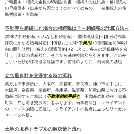
戸籍謄本・相続人全員の印鑑証明書・相続人の住民票・被相続人
の戸籍謄本（出生から死亡までのすべてのもの）・被相続人の住
民票除票・不動産...
不動産を相続した場合の相続税は？～相続税の計算方法～
[本来の相続財産]＋[みなし相続財産]－[非課税財産]＋[相続時精算
課税にかかる贈与財産]－[債務および葬儀
費用
]+[相続開始前3年以
内の贈与財産]＝[各人の課税価格] ●2．次に、各人の課税価格を合
計し（正味の遺産額）、そこから基礎控除額を引きます。この差
し引いた額が課税遺産総額です。前述のように、相続税の基礎...
立ち退き料を交渉する時の流れ
葉方法律事務所は、大阪市、京都市、奈良市、神戸市を中心に、
大阪府、奈良県、京都府、兵庫県、滋賀県、和歌山県における不
動産に関するご相談（
不動産相続手続き
、不動産の相続税・節税
対策、立ち退き交渉等）を承ります。当事務所は、クライアント
のニーズを的確に把握し、クライアントの視点に立ったリーガル
サービスを提...
土地の境界トラブルの解決策と流れ