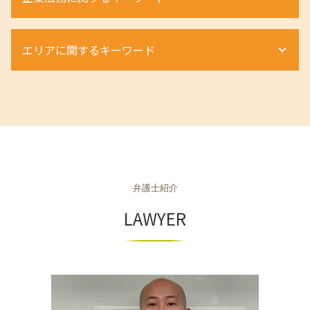
個人再生 メリット
遺産分割協議書 自分で
借地権 相談
婚 親権 手続き
退職勧奨 違法
自己破産 流れ
遺留分 請求
配偶者居住権 要件
離婚調停 不成立
労働災害 慰謝料
個人再生とは 弁護士
商事法務 契約法務 違い
遺留分 割合
賃貸 強制退去
離婚 弁護士 不貞行為
エリアに関するキーワード
残業代 未払い 時効
自己破産 デメリット
m&a 買収
遺産相続 無料 相談
土地境界トラブル 相談
財産分与 割合
労働条件 違う 損害賠償
自己破産
m&a 弁護士
相続放棄 必要書類
配偶者居住権 デメリット
dv 離婚 難しい
退職勧奨 会社都合
個人再生とは 借金
商取引法に基づく表記
相続放棄 注意点
不動産 奈良市 弁護士
明け渡し 条件
離婚 種類 裁判
労働条件 違う 相談
個人再生
組織再編 会社法
不動産 奈良市 相談
配偶者居住権 相続税
離婚 種類 和解
退職勧奨 弁護士 相談
車 債務整理
商取引
相続 神戸市 弁護士
強制退去 条件
離婚 親権 いらない
労働条件 弁護士
個人再生 デメリット
契約法務 とは
不動産 滋賀県 相談
立ち退き料 交渉
親権 父親 勝ち取る
不当解雇 弁護士
個人再生とは
m&a 売却
不動産 大阪府 相談
離婚裁判 期間
ハラスメント 訴える
自己破産 手続き費用
契約法務 商事法務
相続 奈良市 相談
財産分与 対象にならないもの
不当解雇
自己破産とは
組織再編 スキーム
弁護士紹介
相続 兵庫県 相談
離婚 種類 手続き
退職勧奨 されたら
自己破産 調査
組織再編 m&a 違い
相続 兵庫県 弁護士
LAWYER
ハラスメントとは 職場
個人再生 流れ
商取引 違法
相続 奈良県 相談
不当解雇 時効
任意整理 住宅ローン
組織再編成とは
不動産 大阪府 弁護士
不当解雇 相談
自己破産 弁護士
商取引 弁護士
不動産 兵庫県 弁護士
自己破産手続き 流れ
商取引法
不動産 京都市 相談
個人再生 弁護士
組織再編 m&a
相続 大阪府 相談
不動産 神戸市 弁護士