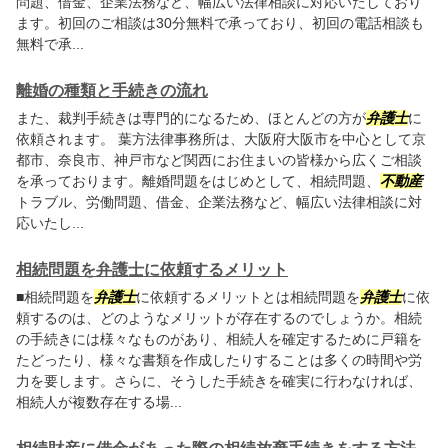
問題、借金、企業法務など、幅広い法律相談に対応いたしており
ます。初回のご相談は30分無料で承っており、初回の電話相談も
無料で承...
離婚の種類と手続きの流れ
また、裁判手続きは専門的になるため、ほとんどの方が
弁護士
に
依頼されます。 葉方法律事務所は、大阪府大阪市を中心として京
都市、奈良市、神戸市など関西にお住まいの皆様から広くご相談
を承っております。離婚問題をはじめとして、相続問題、
不動産
トラブル、労働問題、借金、企業法務など、幅広い法律相談に対
応いたし...
相続問題を弁護士に依頼するメリット
■相続問題を
弁護士
に依頼するメリットとは相続問題を
弁護士
に依
頼するのは、どのようなメリットが存在するのでしょうか。相続
の手続きには様々なものがあり、相続人を確定するために戸籍を
たどったり、様々な書類を作成したりすることは多くの時間や労
力を要します。さらに、そうした手続きを確実に行わなければ、
相続人が複数存在する場...