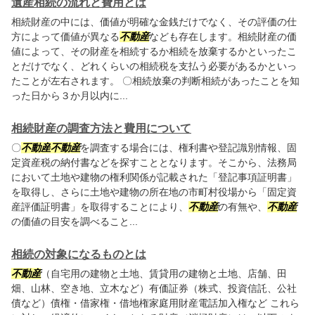
遺産相続の流れと費用とは
相続財産の中には、価値が明確な金銭だけでなく、その評価の仕
方によって価値が異なる
不動産
なども存在します。相続財産の価
値によって、その財産を相続するか相続を放棄するかといったこ
とだけでなく、どれくらいの相続税を支払う必要があるかといっ
たことが左右されます。 〇相続放棄の判断相続があったことを知
った日から３か月以内に...
相続財産の調査方法と費用について
〇
不動産
不動産
を調査する場合には、権利書や登記識別情報、固
定資産税の納付書などを探すこととなります。そこから、法務局
において土地や建物の権利関係が記載された「登記事項証明書」
を取得し、さらに土地や建物の所在地の市町村役場から「固定資
産評価証明書」を取得することにより、
不動産
の有無や、
不動産
の価値の目安を調べること...
相続の対象になるものとは
不動産
（自宅用の建物と土地、賃貸用の建物と土地、店舗、田
畑、山林、空き地、立木など）有価証券（株式、投資信託、公社
債など）債権・借家権・借地権家庭用財産電話加入権など これら