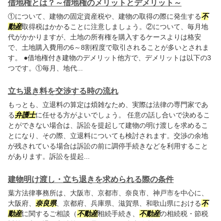
借地権とは？～借地権のメリットとデメリット～
①について、建物の固定資産税や、建物の取得の際に発生する
不
動産
取得税はかかることに注意しましょう。②について、毎月地
代がかかりますが、土地の所有権を購入するケースよりは格安
で、土地購入費用の6～8割程度で取引されることが多いとされま
す。 ●借地権付き建物のデメリット他方で、デメリットは以下の3
つです。①毎月、地代...
立ち退き料を交渉する時の流れ
もっとも、立退料の算定は煩雑なため、実際は法律の専門家であ
る
弁護士
に任せる方がよいでしょう。 任意の話し合いで決めるこ
とができない場合は、訴訟を提起して建物の明け渡しを求めるこ
とになり、その際、立退料についても検討されます。交渉の余地
が残されている場合は訴訟の前に調停手続きなどを利用すること
があります。訴訟を提起...
建物明け渡し・立ち退きを求められる際の条件
葉方法律事務所は、大阪市、京都市、奈良市、神戸市を中心に、
大阪府、
奈良県
、京都府、兵庫県、滋賀県、和歌山県における
不
動産
に関するご相談（
不動産
相続手続き、
不動産
の相続税・節税