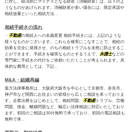
に対し、経済的にマイナスとなる財産（消極財産）は、以下のよ
うなものがあげられます。消極財産が多い場合には、限定承認や
相続放棄といった相続方法...
相続手続きの流れ
・
不動産
の相続人への名義変更 相続手続きには、上記のような
様々なものがございます。これらを確実にこなすことで、相続の
効果を完全に発揮させ、のちの相続トラブルを未然に防止するこ
とができます。手続きを確実なものとするうえで、
弁護士
などの
専門家に手続きの代行をご依頼いただくことが考えられます。具
体的な費用としては、下記...
M&A・組織再編
葉方法律事務所は、大阪府大阪市を中心として京都市、奈良市、
神戸市など関西にお住まいの皆様から広くご相談を承っておりま
す。企業法務をはじめとして、相続問題、
不動産
トラブル、労働
問題、借金、離婚問題など、幅広い法律相談に対応いたしており
ます。初回のご相談は30分無料で承っており、初回の電話相談も
無料で承...