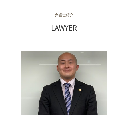
組織再編成とは
相続 大阪市 相談
dv 離婚 難しい
不当解雇 相談
個人再生 メリット
商取引法に基づく表記
相続 兵庫県 弁護士
離婚 不貞行為 慰謝料請求
不当解雇 訴える
個人再生 流れ
商取引法
弁護士紹介
相続 京都市 相談
離婚調停 期間
退職勧奨
個人再生 デメリット
商取引
相続 奈良県 相談
LAWYER
労働条件 違う 損害賠償
自己破産 調査
組織再編 スキーム
不動産 奈良県 相談
残業代 未払い 時効
車 債務整理
組織再編 m&a 違い
相続 京都府 相談
労働災害 遺族
自己破産
契約法務 とは
不動産 大阪市 弁護士
個人再生 弁護士
契約法務 商事法務
不動産 滋賀県 相談
個人再生とは 借金
商取引 違法
不動産 兵庫県 相談
不動産 大阪府 弁護士
不動産 神戸市 弁護士
相続 京都府 弁護士
不動産 京都市 弁護士
相続 奈良市 弁護士
相続 奈良市 相談
不動産 京都府 弁護士