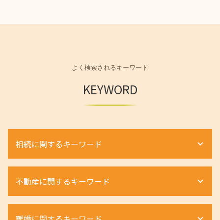
よく検索されるキーワード
KEYWORD
相続に関するキーワード
遺産相続 無料 相談
不動産に関するキーワード
相続 弁護士 メリット
相続 財産管理人
相続 土地
相続 不動産 名義変更
離婚に関するキーワード
相続放棄 手続き