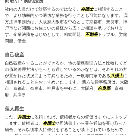
商取引・契約法務
社内の人員だけで対応するのではなく、
弁護士
に相談すること
で、より効率的かつ適切な業務を行うことも可能になります。 葉
方法律事務所は、大阪府大阪市を中心として京都市、奈良市、神
戸市など関西にお住まいの皆様から広くご相談を承っておりま
す。企業法務をはじめとして、相続問題、
不動産
トラブル、労働
問題、借金、...
自己破産
自己破産をすることができるか、他の債務整理方法と比較してど
の債務整理方法がもっとも適しているのかなどは、それぞれの方
が置かれた状況によって異なるため、一度専門家である
弁護士
に
相談されることをおすすめいたします。 葉方法律事務所は、大阪
市、京都市、奈良市、神戸市を中心に、大阪府、
奈良県
、京都
府、兵庫県...
個人再生
また、
弁護士
に依頼すれば、債権者からの督促はすぐにストップ
します。債権者は、
弁護士
や司法書士から受任通知を受け取った
場合、それ以後本人に催促をすることが禁止されているためで