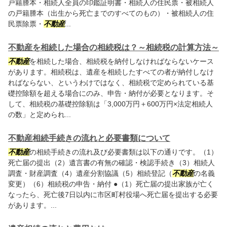
戸籍謄本・相続人全員の印鑑証明書・相続人の住民票・被相続人
の戸籍謄本（出生から死亡までのすべてのもの）・被相続人の住
民票除票・
不動産
...
不動産を相続した場合の相続税は？～相続税の計算方法～
不動産
を相続した場合、相続税を納付しなければならないケース
があります。相続税は、遺産を相続したすべての者が納付しなけ
ればならない、というわけではなく、相続税で定められている基
礎控除額を超える場合にのみ、申告・納付が必要となります。そ
して、相続税の基礎控除額は「3,000万円＋600万円×法定相続人
の数」と定められ...
不動産相続手続きの流れと必要書類について
不動産
の相続手続きの流れ及び必要書類は以下の通りです。（1）
死亡届の提出（2）遺言書の有無の確認・検認手続き（3）相続人
調査・財産調査（4）遺産分割協議（5）相続登記（
不動産
の名義
変更）（6）相続税の申告・納付 ●（1）死亡届の提出家族が亡く
なったら、死亡後7日以内に市区町村役場へ死亡届を提出する必要
があります。...