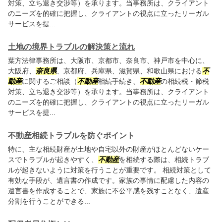
対策、立ち退き交渉等）を承ります。当事務所は、クライアント
のニーズを的確に把握し、クライアントの視点に立ったリーガル
サービスを提...
土地の境界トラブルの解決策と流れ
葉方法律事務所は、大阪市、京都市、奈良市、神戸市を中心に、
大阪府、
奈良県
、京都府、兵庫県、滋賀県、和歌山県における
不
動産
に関するご相談（
不動産
相続手続き、
不動産
の相続税・節税
対策、立ち退き交渉等）を承ります。当事務所は、クライアント
のニーズを的確に把握し、クライアントの視点に立ったリーガル
サービスを提...
不動産相続トラブルを防ぐポイント
特に、主な相続財産が土地や自宅以外の財産がほとんどないケー
スでトラブルが起きやすく、
不動産
を相続する際は、相続トラブ
ルが起きないように対策を行うことが重要です。 相続対策として
有効な手段が、遺言書の作成です。家族の事情に配慮した内容の
遺言書を作成することで、家族に不公平感を残すことなく、遺産
分割を行うことができる...