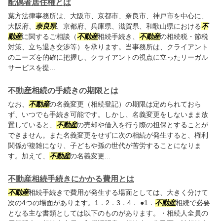
配偶者居住権とは
葉方法律事務所は、大阪市、京都市、奈良市、神戸市を中心に、
大阪府、
奈良県
、京都府、兵庫県、滋賀県、和歌山県における
不
動産
に関するご相談（
不動産
相続手続き、
不動産
の相続税・節税
対策、立ち退き交渉等）を承ります。当事務所は、クライアント
のニーズを的確に把握し、クライアントの視点に立ったリーガル
サービスを提...
不動産相続の手続きの期限とは
なお、
不動産
の名義変更（相続登記）の期限は定められておら
ず、いつでも手続き可能です。しかし、名義変更をしないまま放
置していると、
不動産
の売却や借入を行う際の担保とすることが
できません。また名義変更をせずに次の相続が発生すると、権利
関係が複雑になり、子どもや孫の世代が苦労することになりま
す。加えて、
不動産
の名義変更...
不動産相続手続きにかかる費用とは
不動産
相続手続きで費用が発生する場面としては、大きく分けて
次の4つの場面があります。1．2．3．4． ●1．
不動産
相続で必要
となる主な書類としては以下のものがあります。・相続人全員の