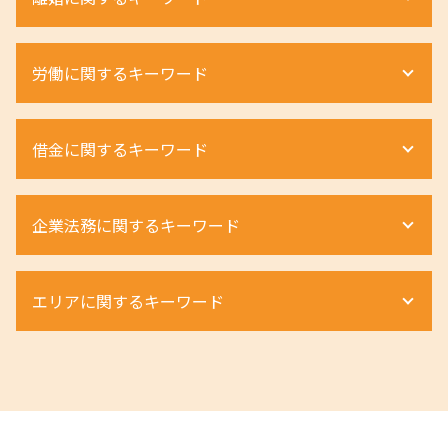
土地 トラブル
遺留分 割合
不動産 相続税 計算
遺留分 事項
不動産相続 流れ
離婚 浮気 慰謝料 弁護士
労働に関するキーワード
遺産分割調停 必要書類
立ち退き 交渉
離婚 慰謝料 弁護士
相続放棄 申述書
配偶者居住権 問題点
離婚 親権 父親
遺留分 請求
不動産相続 手続き
離婚 種類 和解
退職勧奨 弁護士 相談
遺産相続 手続き
借金に関するキーワード
立ち退き 期間
離婚 養育費 払わない
退職勧奨 違法
相続財産調査 費用
不動産 相続 期限
離婚 浮気 慰謝料 相場
労働災害 慰謝料
遺産分割協議書 自分で
不動産 相続税
モラハラ 離婚 慰謝料
労働災害 流れ
自己破産 流れ
遺留分 計算
配偶者居住権 節税
企業法務に関するキーワード
親権 決め方
ハラスメント 法律違反
自己破産 弁護士
相続人 順位
土地境界トラブル 相談
離婚 親権
退職勧奨 会社都合
個人再生 奨学金
不動産 相続
土地相続 手続き
離婚調停 不成立
ハラスメントとは 職場
自己破産とは
商取引 弁護士
相続人 連絡が取れない
不動産相続 必要書類
離婚裁判 期間
エリアに関するキーワード
退職勧奨 パワハラ
個人再生
m&a 弁護士
相続放棄 注意点
土地 相続 対策
離婚 種類 協議
ハラスメント 受けたら
個人再生とは 弁護士
商事法務 契約法務 違い
相続 遺留分
借地権 デメリット
婚 親権 手続き
不当解雇 慰謝料
自己破産 手続き費用
m&a 売却
相続 手続き 費用
不動産 大阪市 相談
土地境界トラブル 越境
離婚 種類 裁判
労働災害 休業
自己破産 デメリット
組織再編 会社法
相続 京都市 弁護士
不動産 相続税評価額
財産分与 割合
不当解雇
自己破産手続き 流れ
組織再編 m&a
相続 奈良県 弁護士
土地相続 分割
離婚 流れ 手続き
労働条件通知書 ない 違法
任意整理 住宅ローン
m&a 買収
相続 和歌山県 弁護士
配偶者居住権 相続税
離婚 不貞行為
不当解雇 弁護士
個人再生とは