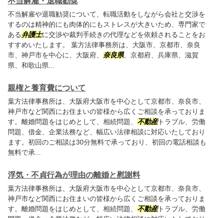
不当解雇・退職勧奨
不当解雇や退職勧奨について、転職活動をしながら会社と交渉を
するのは精神的にも肉体的にもストレスが大きいため、専門家で
ある
弁護士
に交渉や裁判手続きの代理などを依頼されることをお
すすめいたします。 葉方法律事務所は、大阪市、京都市、奈良
市、神戸市を中心に、大阪府、
奈良県
、京都府、兵庫県、滋賀
県、和歌山県...
親権と養育費について
葉方法律事務所は、大阪府大阪市を中心として京都市、奈良市、
神戸市など関西にお住まいの皆様から広くご相談を承っておりま
す。離婚問題をはじめとして、相続問題、
不動産
トラブル、労働
問題、借金、企業法務など、幅広い法律相談に対応いたしており
ます。初回のご相談は30分無料で承っており、初回の電話相談も
無料で承...
浮気・不貞行為が理由の離婚と慰謝料
葉方法律事務所は、大阪府大阪市を中心として京都市、奈良市、
神戸市など関西にお住まいの皆様から広くご相談を承っておりま
す。離婚問題をはじめとして、相続問題、
不動産
トラブル、労働